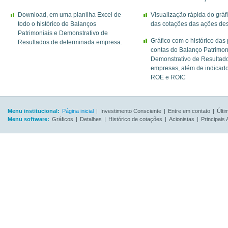
Download, em uma planilha Excel de
Visualização rápida do gráf
todo o histórico de Balanços
das cotações das ações de
Patrimoniais e Demonstrativo de
Gráfico com o histórico das 
Resultados de determinada empresa.
contas do Balanço Patrimon
Demonstrativo de Resultad
empresas, além de indicad
ROE e ROIC
Menu institucional:
Página inicial
|
Investimento Consciente
|
Entre em contato
|
Últi
Menu software:
Gráficos
|
Detalhes
|
Histórico de cotações
|
Acionistas
|
Principais 