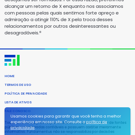
alcançar um retorno de X enquanto nos associamos
com pessoas pelas quais sentimos forte apreço e
admiração a atingir 110% de X pela troca desses
relacionamentos por outros desinteressantes ou
desagradáveis.ª
HOME
TERMOS DE USO
POLÍTICA DE PRIVACIDADE
LISTA DE ATIVOS
FALE CONOSCO
Usamos cookies para garantir que você tenha a melhor
experiência em nosso site. Consulte a
política de
Todas as informações disponibilizadas são obtidas a partir de fontes
públicas, consideradas confiáveis e possuem caráter meramente
privacidade
.
informativo. Fundamentus não se responsabiliza por decisões