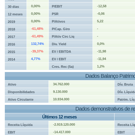
0,00%
-12,58
P/EBIT
30 dias
0,00%
-0,06
PSR
12 meses
0,00%
5,22
P/Ativos
2019
-61,48%
-
P/Cap. Giro
2018
-61,49%
-
P/Ativ Circ Liq
2017
132,74%
0,0%
Div. Yield
2016
-39,37%
-11,98
EV / EBITDA
2015
4,77%
-11,94
EV / EBIT
2014
1,2%
Cres. Rec (5a)
Dados Balanço Patrimo
34.762.000
Ativo
Dív. Bruta
9.130.000
Disponibilidades
Dív. Líquid
10.934.000
Ativo Circulante
Patrim. Líq
Dados demonstrativos de re
Últimos 12 meses
-2.919.120.000
Receita Líquida
Receita Lí
-14.417.000
EBIT
EBIT