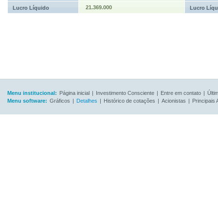
21.369.000
Lucro Líquido
Lucro Líqu
Menu institucional:
Página inicial
|
Investimento Consciente
|
Entre em contato
|
Últi
Menu software:
Gráficos
|
Detalhes
|
Histórico de cotações
|
Acionistas
|
Principais 