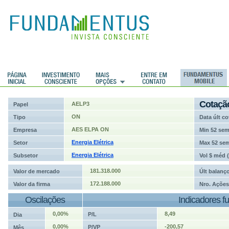
ções
Cotaçã
AELP3
Papel
ON
Tipo
Data últ co
AES ELPA ON
Empresa
Min 52 se
Energia Elétrica
Setor
Max 52 se
Energia Elétrica
Subsetor
Vol $ méd 
181.318.000
Valor de mercado
Últ balanç
172.188.000
Valor da firma
Nro. Ações
Oscilações
Indicadores f
0,00%
8,49
P/L
Dia
0,00%
-200,57
P/VP
Mês