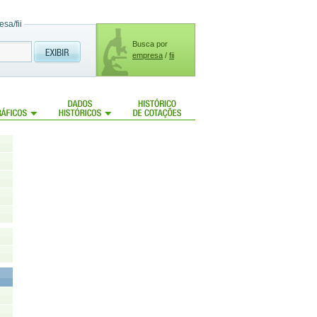
sa/fii
Busca por
empresa
/
fii