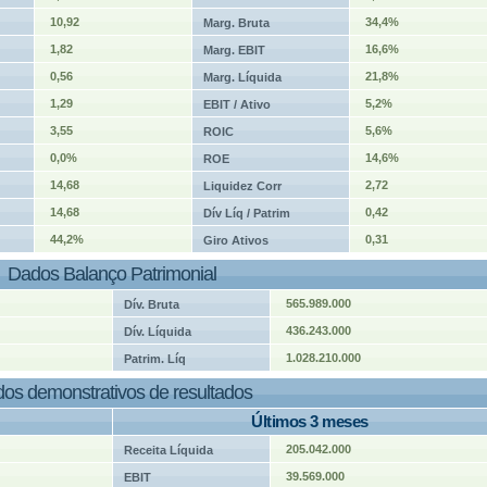
10,92
34,4%
Marg. Bruta
1,82
16,6%
Marg. EBIT
0,56
21,8%
Marg. Líquida
1,29
5,2%
EBIT / Ativo
3,55
5,6%
ROIC
0,0%
14,6%
ROE
14,68
2,72
Liquidez Corr
14,68
0,42
Dív Líq / Patrim
44,2%
0,31
Giro Ativos
Dados Balanço Patrimonial
565.989.000
Dív. Bruta
436.243.000
Dív. Líquida
1.028.210.000
Patrim. Líq
os demonstrativos de resultados
Últimos 3 meses
205.042.000
Receita Líquida
39.569.000
EBIT