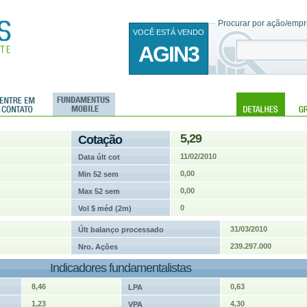
Procurar por ação/empre
VOCÊ ESTÁ VENDO
AGIN3
5,29
Cotação
11/02/2010
Data últ cot
0,00
Min 52 sem
0,00
Max 52 sem
0
Vol $ méd (2m)
31/03/2010
Últ balanço processado
239.297.000
Nro. Ações
Indicadores fundamentalistas
8,46
0,63
LPA
1,23
4,30
VPA