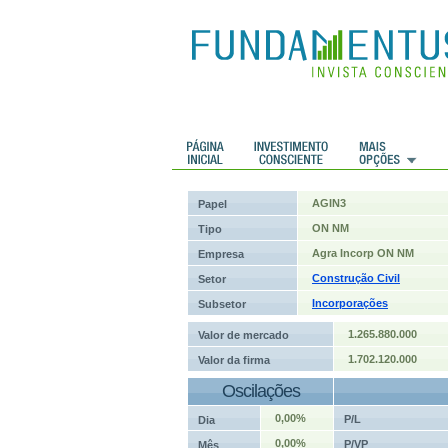
 Históricos
Histórico de cotações
AGIN3
Papel
ON NM
Tipo
Agra Incorp ON NM
Empresa
Construção Civil
Setor
Incorporações
Subsetor
1.265.880.000
Valor de mercado
1.702.120.000
Valor da firma
Oscilações
0,00%
P/L
Dia
0,00%
P/VP
Mês