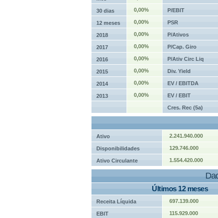
0,00%
P/EBIT
30 dias
0,00%
PSR
12 meses
0,00%
P/Ativos
2018
0,00%
P/Cap. Giro
2017
0,00%
P/Ativ Circ Liq
2016
0,00%
Div. Yield
2015
0,00%
EV / EBITDA
2014
0,00%
EV / EBIT
2013
Cres. Rec (5a)
2.241.940.000
Ativo
129.746.000
Disponibilidades
1.554.420.000
Ativo Circulante
Dad
Últimos 12 meses
697.139.000
Receita Líquida
115.929.000
EBIT