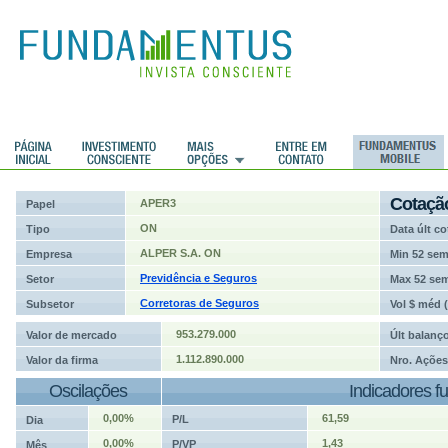
ções
Cotaçã
APER3
Papel
ON
Tipo
Data últ co
ALPER S.A. ON
Empresa
Min 52 se
Previdência e Seguros
Setor
Max 52 se
Corretoras de Seguros
Subsetor
Vol $ méd 
953.279.000
Valor de mercado
Últ balanç
1.112.890.000
Valor da firma
Nro. Ações
Oscilações
Indicadores f
0,00%
61,59
P/L
Dia
0,00%
1,43
P/VP
Mês