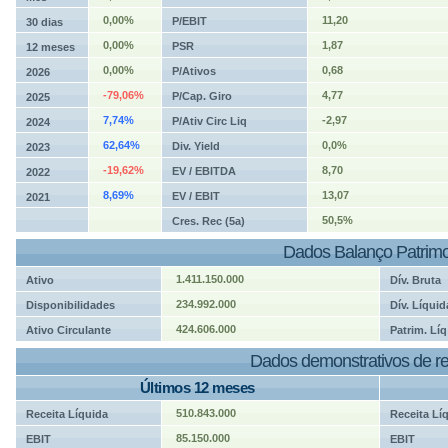
0,00%
11,20
P/EBIT
30 dias
0,00%
1,87
PSR
12 meses
0,00%
0,68
P/Ativos
2026
-79,06%
4,77
P/Cap. Giro
2025
7,74%
-2,97
P/Ativ Circ Liq
2024
62,64%
0,0%
Div. Yield
2023
-19,62%
8,70
EV / EBITDA
2022
8,69%
13,07
EV / EBIT
2021
50,5%
Cres. Rec (5a)
Dados Balanço Patrimo
1.411.150.000
Ativo
Dív. Bruta
234.992.000
Disponibilidades
Dív. Líquid
424.606.000
Ativo Circulante
Patrim. Líq
Dados demonstrativos de re
Últimos 12 meses
510.843.000
Receita Líquida
Receita Lí
85.150.000
EBIT
EBIT