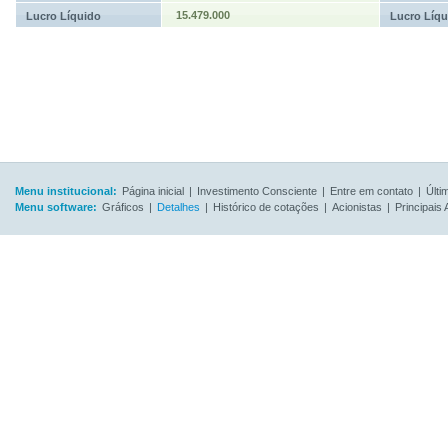
15.479.000
Lucro Líquido
Lucro Líqu
Menu institucional:
Página inicial
|
Investimento Consciente
|
Entre em contato
|
Últi
Menu software:
Gráficos
|
Detalhes
|
Histórico de cotações
|
Acionistas
|
Principais 