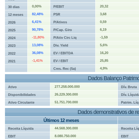
0,00%
20,32
P/EBIT
30 dias
82,48%
3,68
PSR
12 meses
6,41%
0,59
P/Ativos
2026
90,78%
6,19
P/Cap. Giro
2025
-11,80%
-1,59
P/Ativ Circ Liq
2024
13,08%
5,6%
Div. Yield
2023
36,08%
16,20
EV / EBITDA
2022
-1,41%
25,85
EV / EBIT
2021
4,9%
Cres. Rec (5a)
Dados Balanço Patrimo
277.258.000.000
Ativo
Dív. Bruta
26.229.300.000
Disponibilidades
Dív. Líquid
51.751.700.000
Ativo Circulante
Patrim. Líq
Dados demonstrativos de re
Últimos 12 meses
44.568.300.000
Receita Líquida
Receita Lí
8.080.750.000
EBIT
EBIT