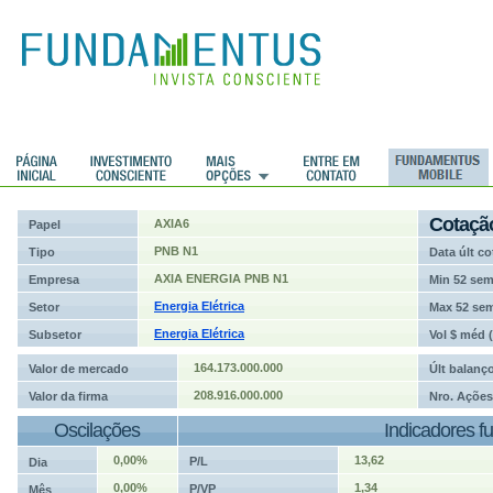
ções
Cotaçã
AXIA6
Papel
PNB N1
Tipo
Data últ co
AXIA ENERGIA PNB N1
Empresa
Min 52 se
Energia Elétrica
Setor
Max 52 se
Energia Elétrica
Subsetor
Vol $ méd 
164.173.000.000
Valor de mercado
Últ balanç
208.916.000.000
Valor da firma
Nro. Ações
Oscilações
Indicadores f
0,00%
13,62
P/L
Dia
0,00%
1,34
P/VP
Mês