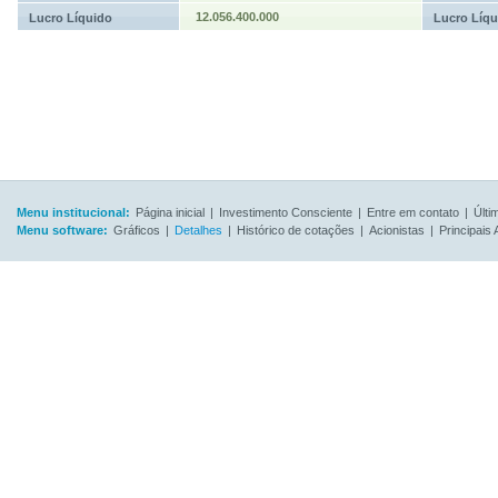
12.056.400.000
Lucro Líquido
Lucro Líqu
Menu institucional:
Página inicial
|
Investimento Consciente
|
Entre em contato
|
Últi
Menu software:
Gráficos
|
Detalhes
|
Histórico de cotações
|
Acionistas
|
Principais 