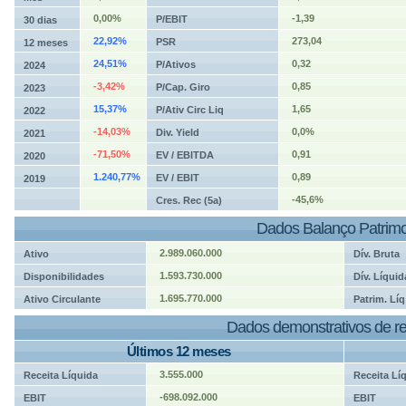
0,00%
-1,39
P/EBIT
30 dias
22,92%
273,04
PSR
12 meses
24,51%
0,32
P/Ativos
2024
-3,42%
0,85
P/Cap. Giro
2023
15,37%
1,65
P/Ativ Circ Liq
2022
-14,03%
0,0%
Div. Yield
2021
-71,50%
0,91
EV / EBITDA
2020
1.240,77%
0,89
EV / EBIT
2019
-45,6%
Cres. Rec (5a)
Dados Balanço Patrimo
2.989.060.000
Ativo
Dív. Bruta
1.593.730.000
Disponibilidades
Dív. Líquid
1.695.770.000
Ativo Circulante
Patrim. Líq
Dados demonstrativos de re
Últimos 12 meses
3.555.000
Receita Líquida
Receita Lí
-698.092.000
EBIT
EBIT