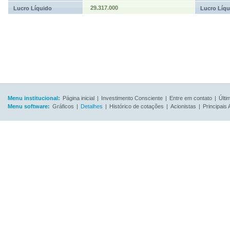
29.317.000
Lucro Líquido
Lucro Líqu
Menu institucional:
Página inicial
|
Investimento Consciente
|
Entre em contato
|
Últi
Menu software:
Gráficos
|
Detalhes
|
Histórico de cotações
|
Acionistas
|
Principais 