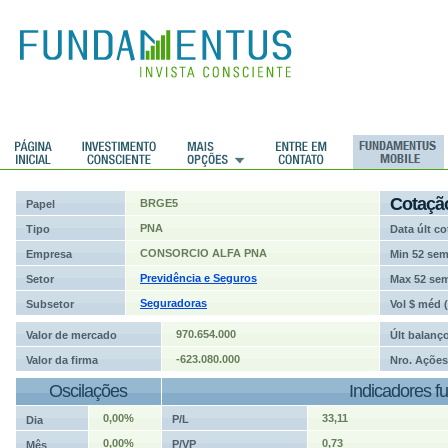
ções
Cotaçã
BRGE5
Papel
PNA
Tipo
Data últ co
CONSORCIO ALFA PNA
Empresa
Min 52 se
Previdência e Seguros
Setor
Max 52 se
Seguradoras
Subsetor
Vol $ méd 
970.654.000
Valor de mercado
Últ balanç
-623.080.000
Valor da firma
Nro. Ações
Oscilações
Indicadores f
0,00%
33,11
P/L
Dia
0,00%
0,73
P/VP
Mês