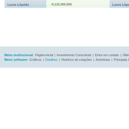
-9.132.000.000
Lucro Líquido
Lucro Líqu
Menu institucional:
Página inicial
|
Investimento Consciente
|
Entre em contato
|
Últi
Menu software:
Gráficos
|
Detalhes
|
Histórico de cotações
|
Acionistas
|
Principais 