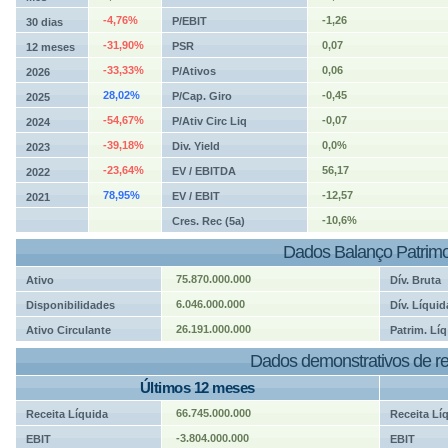
-4,76%
-1,26
P/EBIT
30 dias
-31,90%
0,07
PSR
12 meses
-33,33%
0,06
P/Ativos
2026
28,02%
-0,45
P/Cap. Giro
2025
-54,67%
-0,07
P/Ativ Circ Liq
2024
-39,18%
0,0%
Div. Yield
2023
-23,64%
56,17
EV / EBITDA
2022
78,95%
-12,57
EV / EBIT
2021
-10,6%
Cres. Rec (5a)
Dados Balanço Patrimo
75.870.000.000
Ativo
Dív. Bruta
6.046.000.000
Disponibilidades
Dív. Líquid
26.191.000.000
Ativo Circulante
Patrim. Líq
Dados demonstrativos de re
Últimos 12 meses
66.745.000.000
Receita Líquida
Receita Lí
-3.804.000.000
EBIT
EBIT