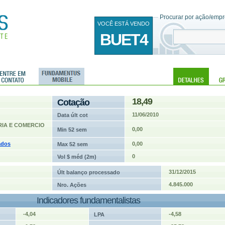
Procurar por ação/empre
VOCÊ ESTÁ VENDO
BUET4
18,49
Cotação
11/06/2010
Data últ cot
RIA E COMERCIO
0,00
Min 52 sem
ados
0,00
Max 52 sem
0
Vol $ méd (2m)
31/12/2015
Últ balanço processado
4.845.000
Nro. Ações
Indicadores fundamentalistas
-4,04
-4,58
LPA