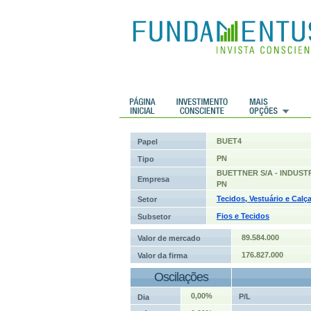
 Históricos
Histórico de cotações
BUET4
Papel
PN
Tipo
BUETTNER S/A - INDUST
Empresa
PN
Tecidos, Vestuário e Calç
Setor
Fios e Tecidos
Subsetor
89.584.000
Valor de mercado
176.827.000
Valor da firma
Oscilações
0,00%
P/L
Dia