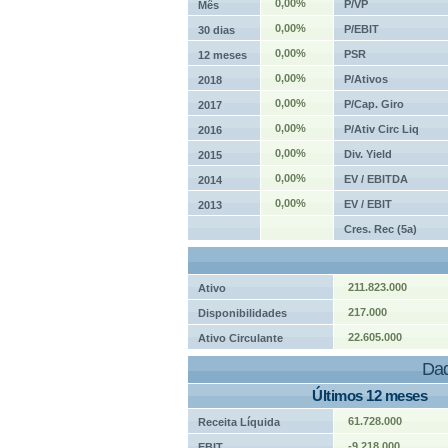
0,00%
P/VP
Mês
0,00%
P/EBIT
30 dias
0,00%
PSR
12 meses
0,00%
P/Ativos
2018
0,00%
P/Cap. Giro
2017
0,00%
P/Ativ Circ Liq
2016
0,00%
Div. Yield
2015
0,00%
EV / EBITDA
2014
0,00%
EV / EBIT
2013
Cres. Rec (5a)
211.823.000
Ativo
217.000
Disponibilidades
22.605.000
Ativo Circulante
Dad
Últimos 12 meses
61.728.000
Receita Líquida
-9.218.000
EBIT