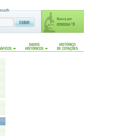
sa/fii
Busca por
empresa
/
fii