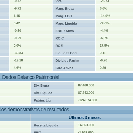
-0,72
-25,73
VPA
-9,72
6,6%
Marg. Bruta
1,45
-14,9%
Marg. EBIT
0,42
-35,9%
Marg. Líquida
-0,50
-4,4%
EBIT / Ativo
-0,29
-6,0%
ROIC
0,0%
17,8%
ROE
-30,83
0,11
Liquidez Corr
-19,18
-0,70
Dív Líq / Patrim
4,6%
0,29
Giro Ativos
Dados Balanço Patrimonial
87.460.000
Dív. Bruta
87.243.000
Dív. Líquida
-124.674.000
Patrim. Líq
os demonstrativos de resultados
Últimos 3 meses
14.863.000
Receita Líquida
-1.932.000
EBIT