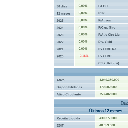
0,00%
P/EBIT
30 dias
0,00%
PSR
12 meses
0,00%
P/Ativos
2025
0,00%
P/Cap. Giro
2024
0,00%
P/Ativ Circ Liq
2023
0,00%
Div. Yield
2022
0,00%
EV / EBITDA
2021
-0,16%
EV / EBIT
2020
Cres. Rec (5a)
1.049.380.000
Ativo
170.502.000
Disponibilidades
753.402.000
Ativo Circulante
Dad
Últimos 12 meses
430.377.000
Receita Líquida
48.059.000
EBIT