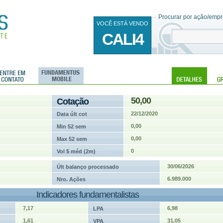
Procurar por ação/empre
VOCÊ ESTÁ VENDO
CALI4
50,00
Cotação
22/12/2020
Data últ cot
0,00
Min 52 sem
0,00
Max 52 sem
0
Vol $ méd (2m)
30/06/2026
Últ balanço processado
6.989.000
Nro. Ações
Indicadores fundamentalistas
7,17
6,98
LPA
1,61
31,05
VPA