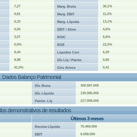
7,27
30,1%
Marg. Bruta
0,81
11,2%
Marg. EBIT
0,33
13,1%
Marg. Líquida
0,55
4,6%
EBIT / Ativo
3,07
5,6%
ROIC
0,0%
22,5%
ROE
9,44
6,29
Liquidez Corr
9,98
0,60
Dív Líq / Patrim
41,0%
0,41
Giro Ativos
Dados Balanço Patrimonial
300.587.000
Dív. Bruta
130.085.000
Dív. Líquida
217.008.000
Patrim. Líq
os demonstrativos de resultados
Últimos 3 meses
75.460.000
Receita Líquida
6.058.000
EBIT