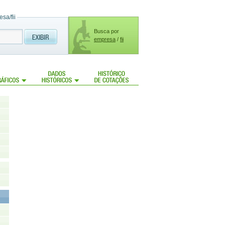
sa/fii
Busca por
empresa
/
fii