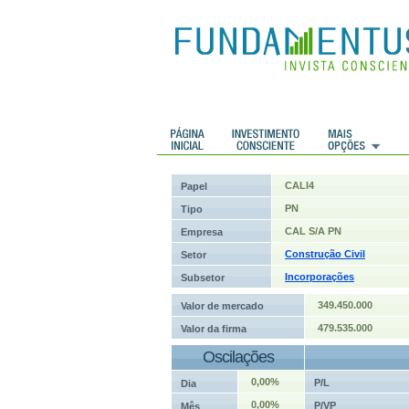
 Históricos
Histórico de cotações
CALI4
Papel
PN
Tipo
CAL S/A PN
Empresa
Construção Civil
Setor
Incorporações
Subsetor
349.450.000
Valor de mercado
479.535.000
Valor da firma
Oscilações
0,00%
P/L
Dia
0,00%
P/VP
Mês