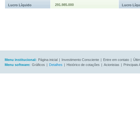
291.985.000
Lucro Líquido
Lucro Líqu
Menu institucional:
Página inicial
|
Investimento Consciente
|
Entre em contato
|
Últi
Menu software:
Gráficos
|
Detalhes
|
Histórico de cotações
|
Acionistas
|
Principais 