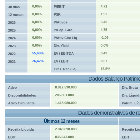
0,00%
4,71
P/EBIT
30 dias
0,00%
1,92
PSR
12 meses
0,00%
0,45
P/Ativos
2026
0,00%
4,75
P/Cap. Giro
2025
0,00%
-1,06
P/Ativ Circ Liq
2024
0,00%
0,0%
Div. Yield
2023
55,69%
8,49
EV / EBITDA
2022
26,42%
8,57
EV / EBIT
2021
15,5%
Cres. Rec (5a)
Dados Balanço Patrimo
8.817.590.000
Ativo
Dív. Bruta
206.801.000
Disponibilidades
Dív. Líquid
1.418.980.000
Ativo Circulante
Patrim. Líq
Dados demonstrativos de re
Últimos 12 meses
2.048.690.000
Receita Líquida
Receita Lí
835.643.000
EBIT
EBIT