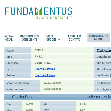
ções
Cotaçã
EEEL4
Papel
PN N1
Tipo
Data últ co
CEEE PN N1
Empresa
Min 52 se
Energia Elétrica
Setor
Max 52 se
Energia Elétrica
Subsetor
Vol $ méd 
3.932.720.000
Valor de mercado
Últ balanç
7.164.390.000
Valor da firma
Nro. Ações
Oscilações
Indicadores f
0,00%
13,47
P/L
Dia
0,00%
1,07
P/VP
Mês