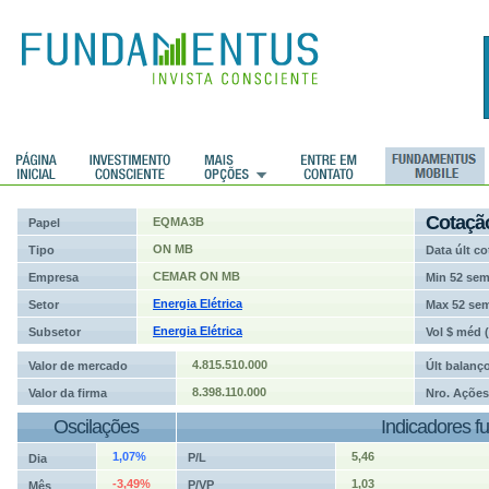
ções
Cotaçã
EQMA3B
Papel
ON MB
Tipo
Data últ co
CEMAR ON MB
Empresa
Min 52 se
Energia Elétrica
Setor
Max 52 se
Energia Elétrica
Subsetor
Vol $ méd 
4.815.510.000
Valor de mercado
Últ balanç
8.398.110.000
Valor da firma
Nro. Ações
Oscilações
Indicadores f
1,07%
5,46
P/L
Dia
-3,49%
1,03
P/VP
Mês