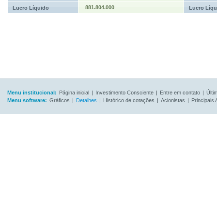
881.804.000
Lucro Líquido
Lucro Líqu
Menu institucional:
Página inicial
|
Investimento Consciente
|
Entre em contato
|
Últi
Menu software:
Gráficos
|
Detalhes
|
Histórico de cotações
|
Acionistas
|
Principais 