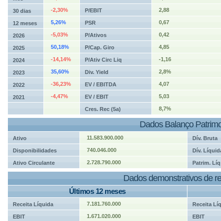
-2,30%
2,88
P/EBIT
30 dias
5,26%
0,67
PSR
12 meses
-5,03%
0,42
P/Ativos
2026
50,18%
4,85
P/Cap. Giro
2025
-14,14%
-1,16
P/Ativ Circ Liq
2024
35,60%
2,8%
Div. Yield
2023
-36,23%
4,07
EV / EBITDA
2022
-4,47%
5,03
EV / EBIT
2021
8,7%
Cres. Rec (5a)
Dados Balanço Patrimo
11.583.900.000
Ativo
Dív. Bruta
740.046.000
Disponibilidades
Dív. Líquid
2.728.790.000
Ativo Circulante
Patrim. Líq
Dados demonstrativos de re
Últimos 12 meses
7.181.760.000
Receita Líquida
Receita Lí
1.671.020.000
EBIT
EBIT