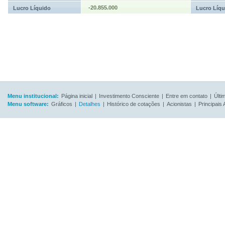
-20.855.000
Lucro Líquido
Lucro Líqu
Menu institucional:
Página inicial
|
Investimento Consciente
|
Entre em contato
|
Últi
Menu software:
Gráficos
|
Detalhes
|
Histórico de cotações
|
Acionistas
|
Principais 