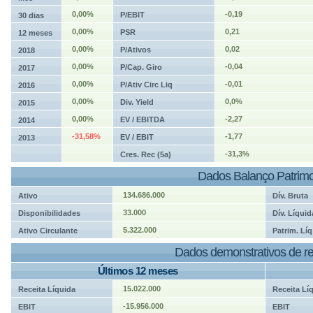
0,00%
-0,19
P/EBIT
30 dias
0,00%
0,21
PSR
12 meses
0,00%
0,02
P/Ativos
2018
0,00%
-0,04
P/Cap. Giro
2017
0,00%
-0,01
P/Ativ Circ Liq
2016
0,00%
0,0%
Div. Yield
2015
0,00%
-2,27
EV / EBITDA
2014
-31,58%
-1,77
EV / EBIT
2013
-31,3%
Cres. Rec (5a)
Dados Balanço Patrimo
134.686.000
Ativo
Dív. Bruta
33.000
Disponibilidades
Dív. Líquid
5.322.000
Ativo Circulante
Patrim. Líq
Dados demonstrativos de re
Últimos 12 meses
15.022.000
Receita Líquida
Receita Lí
-15.956.000
EBIT
EBIT