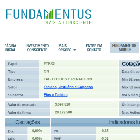
ções
Cotaçã
FTRX3
Papel
ON
Tipo
Data últ co
FAB TECIDOS C RENAUX ON
Empresa
Min 52 se
Tecidos, Vestuário e Calçados
Setor
Max 52 se
Fios e Tecidos
Subsetor
Vol $ méd 
3.097.510
Valor de mercado
Últ balanç
28.172.500
Valor da firma
Nro. Ações
Oscilações
Indicadores f
0,00%
-0,15
P/L
Dia
0,00%
-0,02
P/VP
Mês