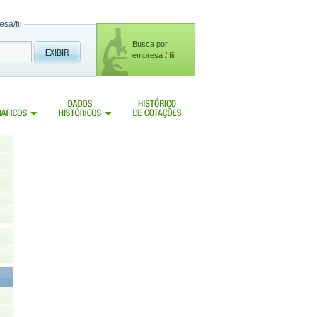
sa/fii
Busca por
empresa
/
fii