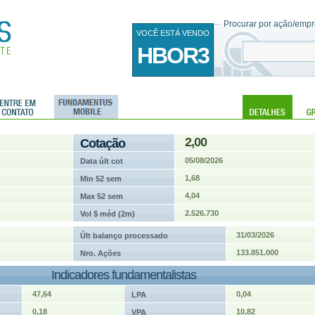
Procurar por ação/empre
VOCÊ ESTÁ VENDO
HBOR3
2,00
Cotação
05/08/2026
Data últ cot
1,68
Min 52 sem
4,04
Max 52 sem
2.526.730
Vol $ méd (2m)
31/03/2026
Últ balanço processado
133.851.000
Nro. Ações
Indicadores fundamentalistas
47,64
0,04
LPA
0,18
10,82
VPA