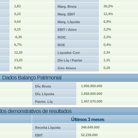
1,83
30,2%
Marg. Bruta
0,23
12,4%
Marg. EBIT
0,04
6,9%
Marg. Líquida
0,15
2,2%
EBIT / Ativo
-0,35
2,3%
ROIC
6,7%
0,4%
ROE
12,26
2,34
Liquidez Corr
13,25
1,15
Dív Líq / Patrim
8,0%
0,18
Giro Ativos
Dados Balanço Patrimonial
1.956.850.000
Dív. Bruta
1.668.600.000
Dív. Líquida
1.447.670.000
Patrim. Líq
os demonstrativos de resultados
Últimos 3 meses
346.649.000
Receita Líquida
52.239.000
EBIT