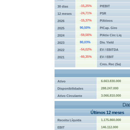
-15,25%
P/EBIT
30 dias
-24,71%
PSR
12 meses
-15,37%
P/Ativos
2026
90,50%
P/Cap. Giro
2025
-59,56%
P/Ativ Circ Liq
2024
80,03%
Div. Yield
2023
-54,02%
EV / EBITDA
2022
-60,35%
EV / EBIT
2021
Cres. Rec (5a)
6.663.830.000
Ativo
288.247.000
Disponibilidades
3.066.810.000
Ativo Circulante
Dad
Últimos 12 meses
1.175.860.000
Receita Líquida
146.112.000
EBIT