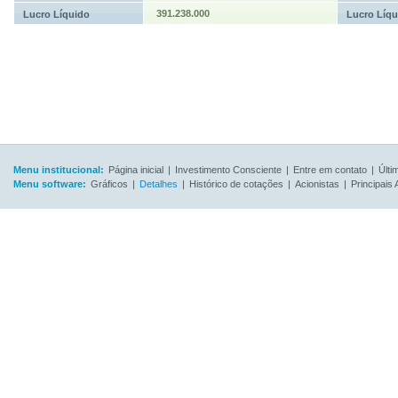
391.238.000
Lucro Líquido
Lucro Líqu
Menu institucional:
Página inicial
|
Investimento Consciente
|
Entre em contato
|
Últi
Menu software:
Gráficos
|
Detalhes
|
Histórico de cotações
|
Acionistas
|
Principais 