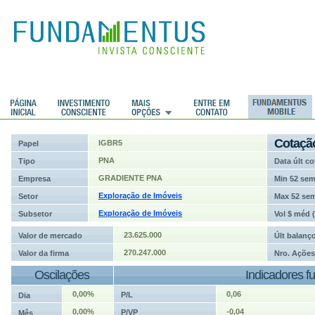
ções
Cotaçã
IGBR5
Papel
PNA
Tipo
Data últ co
GRADIENTE PNA
Empresa
Min 52 se
Exploração de Imóveis
Setor
Max 52 se
Exploração de Imóveis
Subsetor
Vol $ méd 
23.625.000
Valor de mercado
Últ balanç
270.247.000
Valor da firma
Nro. Ações
Oscilações
Indicadores f
0,00%
0,06
P/L
Dia
0,00%
-0,04
P/VP
Mês