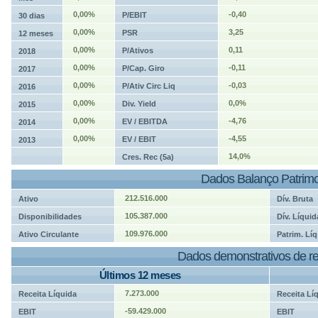
0,00%
-0,40
P/EBIT
30 dias
0,00%
3,25
PSR
12 meses
0,00%
0,11
P/Ativos
2018
0,00%
-0,11
P/Cap. Giro
2017
0,00%
-0,03
P/Ativ Circ Liq
2016
0,00%
0,0%
Div. Yield
2015
0,00%
-4,76
EV / EBITDA
2014
0,00%
-4,55
EV / EBIT
2013
14,0%
Cres. Rec (5a)
Dados Balanço Patrimo
212.516.000
Ativo
Dív. Bruta
105.387.000
Disponibilidades
Dív. Líquid
109.976.000
Ativo Circulante
Patrim. Líq
Dados demonstrativos de re
Últimos 12 meses
7.273.000
Receita Líquida
Receita Lí
-59.429.000
EBIT
EBIT