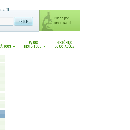
sa/fii
Busca por
empresa
/
fii