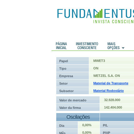
 Históricos
Histórico de cotações
MWET3
Papel
ON
Tipo
WETZEL S.A. ON
Empresa
Material de Transporte
Setor
Material Rodoviário
Subsetor
32.928.000
Valor de mercado
142.404.000
Valor da firma
Oscilações
0,00%
P/L
Dia
0,00%
P/VP
Mês