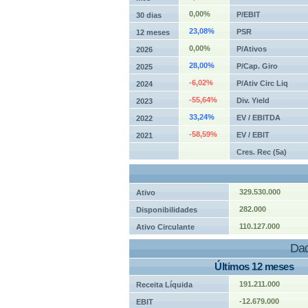
0,00%
P/EBIT
30 dias
23,08%
PSR
12 meses
0,00%
P/Ativos
2026
28,00%
P/Cap. Giro
2025
-6,02%
P/Ativ Circ Liq
2024
-55,64%
Div. Yield
2023
33,24%
EV / EBITDA
2022
-58,59%
EV / EBIT
2021
Cres. Rec (5a)
329.530.000
Ativo
282.000
Disponibilidades
110.127.000
Ativo Circulante
Dad
Últimos 12 meses
191.211.000
Receita Líquida
-12.679.000
EBIT