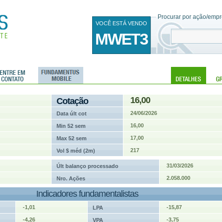
Procurar por ação/empre
VOCÊ ESTÁ VENDO
MWET3
16,00
Cotação
24/06/2026
Data últ cot
16,00
Min 52 sem
17,00
Max 52 sem
217
Vol $ méd (2m)
31/03/2026
Últ balanço processado
2.058.000
Nro. Ações
Indicadores fundamentalistas
-1,01
-15,87
LPA
-4,26
-3,75
VPA