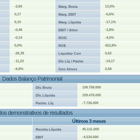
-2,60
13,0%
Marg. Bruta
0,17
-6,6%
Marg. EBIT
0,10
-17,1%
Marg. Líquida
-0,48
-3,8%
EBIT / Ativo
-0,14
-4,5%
ROIC
0,0%
422,8%
ROE
-26,39
0,62
Liquidez Corr
-11,23
-14,17
Dív Líq / Patrim
-6,8%
0,58
Giro Ativos
Dados Balanço Patrimonial
109.758.000
Dív. Bruta
109.476.000
Dív. Líquida
-7.726.000
Patrim. Líq
os demonstrativos de resultados
Últimos 3 meses
45.131.000
Receita Líquida
-4.534.000
EBIT