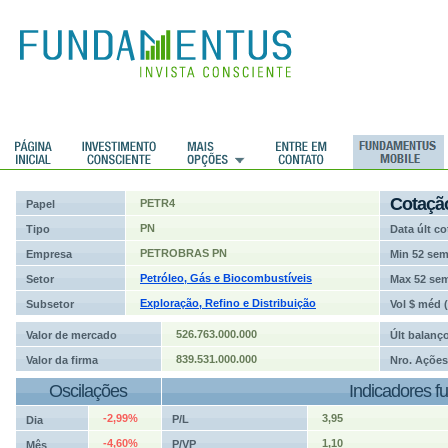
ções
Cotaçã
PETR4
Papel
PN
Tipo
Data últ co
PETROBRAS PN
Empresa
Min 52 se
Petróleo, Gás e Biocombustíveis
Setor
Max 52 se
Exploração, Refino e Distribuição
Subsetor
Vol $ méd 
526.763.000.000
Valor de mercado
Últ balanç
839.531.000.000
Valor da firma
Nro. Ações
Oscilações
Indicadores f
-2,99%
3,95
P/L
Dia
-4,60%
1,10
P/VP
Mês