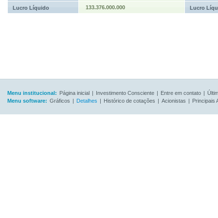
133.376.000.000
Lucro Líquido
Lucro Líqu
Menu institucional:
Página inicial
|
Investimento Consciente
|
Entre em contato
|
Últi
Menu software:
Gráficos
|
Detalhes
|
Histórico de cotações
|
Acionistas
|
Principais 