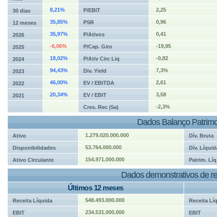
8,21%
2,25
P/EBIT
30 dias
35,85%
0,96
PSR
12 meses
35,97%
0,41
P/Ativos
2026
-6,06%
-19,95
P/Cap. Giro
2025
18,02%
-0,82
P/Ativ Circ Liq
2024
94,43%
7,3%
Div. Yield
2023
46,00%
2,61
EV / EBITDA
2022
20,34%
3,58
EV / EBIT
2021
-2,3%
Cres. Rec (5a)
Dados Balanço Patrimo
1.279.020.000.000
Ativo
Dív. Bruta
53.764.000.000
Disponibilidades
Dív. Líquid
154.971.000.000
Ativo Circulante
Patrim. Líq
Dados demonstrativos de re
Últimos 12 meses
548.493.000.000
Receita Líquida
Receita Lí
234.531.000.000
EBIT
EBIT