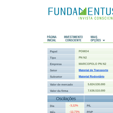
 Históricos
Histórico de cotações
POMO4
Papel
PN N2
Tipo
MARCOPOLO PN N2
Empresa
Material de Transporte
Setor
Material Rodoviário
Subsetor
5.824.530.000
Valor de mercado
7.636.510.000
Valor da firma
Oscilações
-3,12%
P/L
Dia
-12,73%
P/VP
Mês