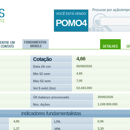
Procurar por ação/empre
VOCÊ ESTÁ VENDO
POMO4
4,66
Cotação
05/08/2026
Data últ cot
4,66
Min 52 sem
7,95
Max 52 sem
53.443.000
Vol $ méd (2m)
30/06/2026
Últ balanço processado
1.249.900.000
Nro. Ações
Indicadores fundamentalistas
4,85
0,96
LPA
1,37
3,39
VPA