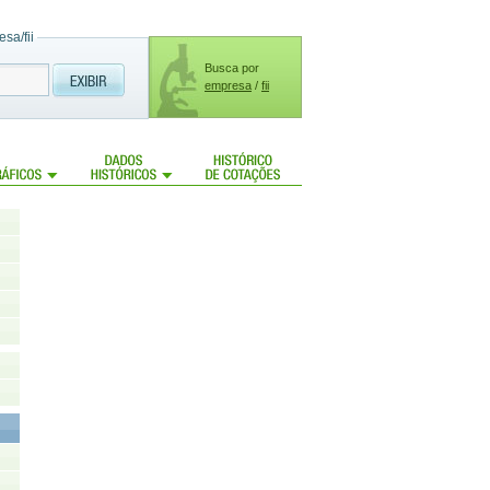
sa/fii
Busca por
empresa
/
fii