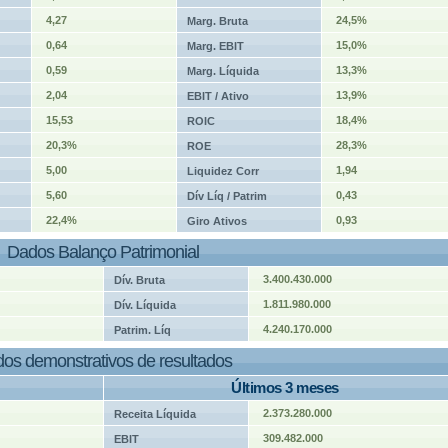
4,27
24,5%
Marg. Bruta
0,64
15,0%
Marg. EBIT
0,59
13,3%
Marg. Líquida
2,04
13,9%
EBIT / Ativo
15,53
18,4%
ROIC
20,3%
28,3%
ROE
5,00
1,94
Liquidez Corr
5,60
0,43
Dív Líq / Patrim
22,4%
0,93
Giro Ativos
Dados Balanço Patrimonial
3.400.430.000
Dív. Bruta
1.811.980.000
Dív. Líquida
4.240.170.000
Patrim. Líq
os demonstrativos de resultados
Últimos 3 meses
2.373.280.000
Receita Líquida
309.482.000
EBIT