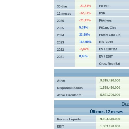
-21,81%
P/EBIT
30 dias
-32,51%
PSR
12 meses
-21,12%
P/Ativos
2026
5,31%
P/Cap. Giro
2025
33,89%
P/Ativ Circ Liq
2024
164,99%
Div. Yield
2023
-2,87%
EV / EBITDA
2022
8,45%
EV / EBIT
2021
Cres. Rec (5a)
9.815.420.000
Ativo
1.588.450.000
Disponibilidades
5.891.700.000
Ativo Circulante
Dad
Últimos 12 meses
9.103.540.000
Receita Líquida
1.363.120.000
EBIT