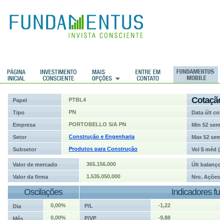
ções
Cotaçã
PTBL4
Papel
PN
Tipo
Data últ co
PORTOBELLO S/A PN
Empresa
Min 52 se
Construção e Engenharia
Setor
Max 52 se
Produtos para Construção
Subsetor
Vol $ méd 
365.156.000
Valor de mercado
Últ balanç
1.535.050.000
Valor da firma
Nro. Ações
Oscilações
Indicadores f
0,00%
-1,22
P/L
Dia
0,00%
-9,88
P/VP
Mês