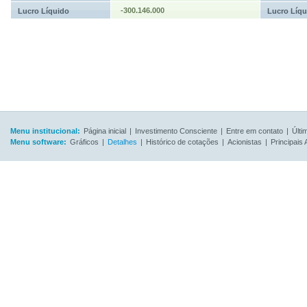
-300.146.000
Lucro Líquido
Lucro Líqu
Menu institucional:
Página inicial
|
Investimento Consciente
|
Entre em contato
|
Últi
Menu software:
Gráficos
|
Detalhes
|
Histórico de cotações
|
Acionistas
|
Principais 