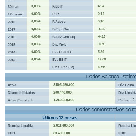
0,00%
4,54
P/EBIT
30 dias
0,00%
0,14
PSR
12 meses
0,00%
0,10
P/Ativos
2018
0,00%
-6,30
P/Cap. Giro
2017
0,00%
-0,15
P/Ativ Circ Liq
2016
0,00%
0,0%
Div. Yield
2015
0,00%
5,29
EV / EBITDA
2014
0,00%
19,09
EV / EBIT
2013
6,7%
Cres. Rec (5a)
Dados Balanço Patrimo
3.595.950.000
Ativo
Dív. Bruta
200.446.000
Disponibilidades
Dív. Líquid
1.260.650.000
Ativo Circulante
Patrim. Líq
Dados demonstrativos de re
Últimos 12 meses
2.611.480.000
Receita Líquida
Receita Lí
80.400.000
EBIT
EBIT