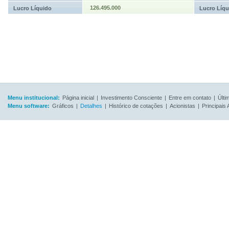
126.495.000
Lucro Líquido
Lucro Líqu
Menu institucional:
Página inicial
|
Investimento Consciente
|
Entre em contato
|
Últi
Menu software:
Gráficos
|
Detalhes
|
Histórico de cotações
|
Acionistas
|
Principais 