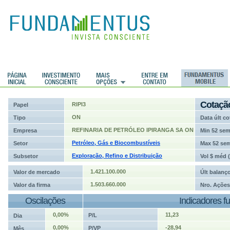
ções
Cotaçã
RIPI3
Papel
ON
Tipo
Data últ co
REFINARIA DE PETRÓLEO IPIRANGA SA ON
Empresa
Min 52 se
Petróleo, Gás e Biocombustíveis
Setor
Max 52 se
Exploração, Refino e Distribuição
Subsetor
Vol $ méd 
1.421.100.000
Valor de mercado
Últ balanç
1.503.660.000
Valor da firma
Nro. Ações
Oscilações
Indicadores f
0,00%
11,23
P/L
Dia
0,00%
-28,94
P/VP
Mês