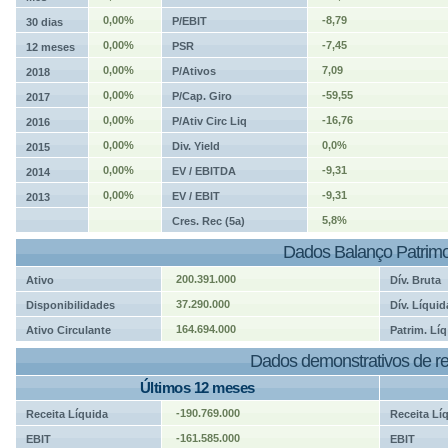
0,00%
-8,79
P/EBIT
30 dias
0,00%
-7,45
PSR
12 meses
0,00%
7,09
P/Ativos
2018
0,00%
-59,55
P/Cap. Giro
2017
0,00%
-16,76
P/Ativ Circ Liq
2016
0,00%
0,0%
Div. Yield
2015
0,00%
-9,31
EV / EBITDA
2014
0,00%
-9,31
EV / EBIT
2013
5,8%
Cres. Rec (5a)
Dados Balanço Patrimo
200.391.000
Ativo
Dív. Bruta
37.290.000
Disponibilidades
Dív. Líquid
164.694.000
Ativo Circulante
Patrim. Líq
Dados demonstrativos de re
Últimos 12 meses
-190.769.000
Receita Líquida
Receita Lí
-161.585.000
EBIT
EBIT