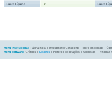
0
Lucro Líquido
Lucro Líqu
Menu institucional:
Página inicial
|
Investimento Consciente
|
Entre em contato
|
Últi
Menu software:
Gráficos
|
Detalhes
|
Histórico de cotações
|
Acionistas
|
Principais 