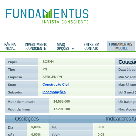
ções
Cotaçã
SGEN4
Papel
PN
Tipo
Data últ co
SERGEN PN
Empresa
Min 52 se
Construção Civil
Setor
Max 52 se
Incorporações
Subsetor
Vol $ méd 
14.565.000
Valor de mercado
Últ balanç
17.201.200
Valor da firma
Nro. Ações
Oscilações
Indicadores f
0,00%
0,00
P/L
Dia
0,00%
0,09
P/VP
Mês