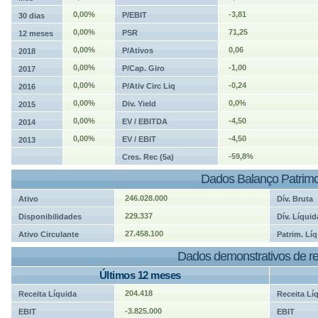
0,00%
-3,81
P/EBIT
30 dias
0,00%
71,25
PSR
12 meses
0,00%
0,06
P/Ativos
2018
0,00%
-1,00
P/Cap. Giro
2017
0,00%
-0,24
P/Ativ Circ Liq
2016
0,00%
0,0%
Div. Yield
2015
0,00%
-4,50
EV / EBITDA
2014
0,00%
-4,50
EV / EBIT
2013
-59,8%
Cres. Rec (5a)
Dados Balanço Patrimo
246.028.000
Ativo
Dív. Bruta
229.337
Disponibilidades
Dív. Líquid
27.458.100
Ativo Circulante
Patrim. Líq
Dados demonstrativos de re
Últimos 12 meses
204.418
Receita Líquida
Receita Lí
-3.825.000
EBIT
EBIT