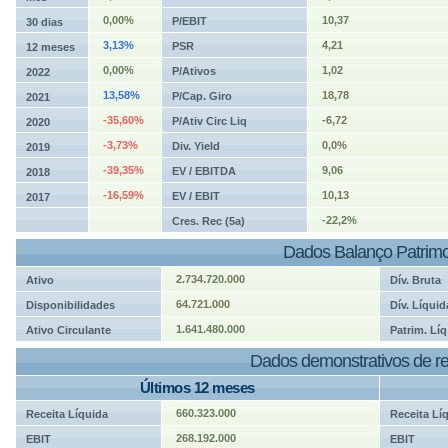
0,00%
10,37
P/EBIT
30 dias
3,13%
4,21
PSR
12 meses
0,00%
1,02
P/Ativos
2022
13,58%
18,78
P/Cap. Giro
2021
-35,60%
-6,72
P/Ativ Circ Liq
2020
-3,73%
0,0%
Div. Yield
2019
-39,35%
9,06
EV / EBITDA
2018
-16,59%
10,13
EV / EBIT
2017
-22,2%
Cres. Rec (5a)
Dados Balanço Patrimo
2.734.720.000
Ativo
Dív. Bruta
64.721.000
Disponibilidades
Dív. Líquid
1.641.480.000
Ativo Circulante
Patrim. Líq
Dados demonstrativos de re
Últimos 12 meses
660.323.000
Receita Líquida
Receita Lí
268.192.000
EBIT
EBIT