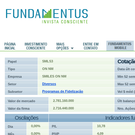
ções
Cotaçã
SMLS3
Papel
ON NM
Tipo
Data últ co
SMILES ON NM
Empresa
Min 52 se
Diversos
Setor
Max 52 se
Programas de Fidelização
Subsetor
Vol $ méd 
2.781.160.000
Valor de mercado
Últ balanç
2.716.440.000
Valor da firma
Nro. Ações
Oscilações
Indicadores f
0,00%
10,78
P/L
Dia
0,00%
4,09
P/VP
Mês