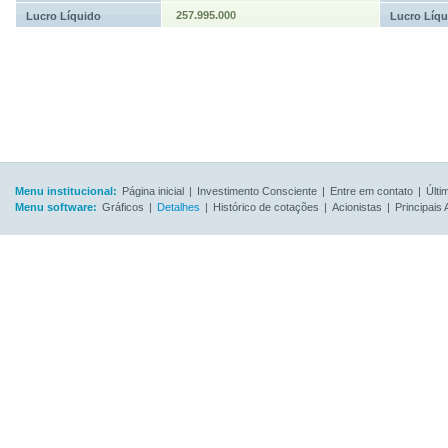
257.995.000
Lucro Líquido
Lucro Líqu
Menu institucional:
Página inicial
|
Investimento Consciente
|
Entre em contato
|
Últi
Menu software:
Gráficos
|
Detalhes
|
Histórico de cotações
|
Acionistas
|
Principais 