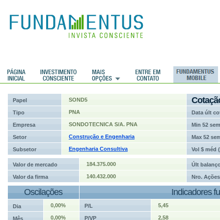
ções
Cotaçã
SOND5
Papel
PNA
Tipo
Data últ co
SONDOTECNICA S/A. PNA
Empresa
Min 52 se
Construção e Engenharia
Setor
Max 52 se
Engenharia Consultiva
Subsetor
Vol $ méd 
184.375.000
Valor de mercado
Últ balanç
140.432.000
Valor da firma
Nro. Ações
Oscilações
Indicadores f
0,00%
5,45
P/L
Dia
0,00%
2,58
P/VP
Mês