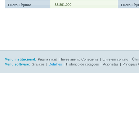
33.861.000
Lucro Líquido
Lucro Líqu
Menu institucional:
Página inicial
|
Investimento Consciente
|
Entre em contato
|
Últi
Menu software:
Gráficos
|
Detalhes
|
Histórico de cotações
|
Acionistas
|
Principais 