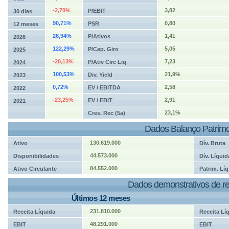
-2,70%
3,82
P/EBIT
30 dias
90,71%
0,80
PSR
12 meses
26,94%
1,41
P/Ativos
2026
122,29%
5,05
P/Cap. Giro
2025
-20,13%
7,23
P/Ativ Circ Liq
2024
100,53%
21,9%
Div. Yield
2023
0,72%
2,58
EV / EBITDA
2022
-23,25%
2,91
EV / EBIT
2021
23,1%
Cres. Rec (5a)
Dados Balanço Patrimo
130.619.000
Ativo
Dív. Bruta
44.573.000
Disponibilidades
Dív. Líquid
84.552.000
Ativo Circulante
Patrim. Líq
Dados demonstrativos de re
Últimos 12 meses
231.810.000
Receita Líquida
Receita Lí
48.291.000
EBIT
EBIT