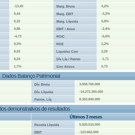
-13,45
4,2%
Marg. Bruta
0,44
-3,3%
Marg. EBIT
0,32
0,8%
Marg. Líquida
0,88
-2,4%
EBIT / Ativo
-4,73
-5,6%
ROIC
0,3%
2,2%
ROE
8,02
2,29
Liquidez Corr
6,24
-1,71
Dív Líq / Patrim
1,7%
0,73
Giro Ativos
Dados Balanço Patrimonial
3.058.760.000
Dív. Bruta
-14.272.300.000
Dív. Líquida
8.363.840.000
Patrim. Líq
os demonstrativos de resultados
Últimos 3 meses
5.920.510.000
Receita Líquida
-123.662.000
EBIT