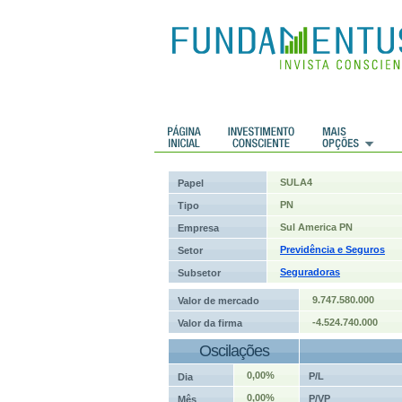
 Históricos
Histórico de cotações
SULA4
Papel
PN
Tipo
Sul America PN
Empresa
Previdência e Seguros
Setor
Seguradoras
Subsetor
9.747.580.000
Valor de mercado
-4.524.740.000
Valor da firma
Oscilações
0,00%
P/L
Dia
0,00%
P/VP
Mês