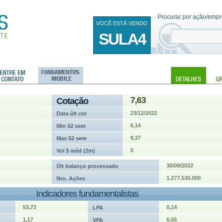
Procurar por ação/empre
VOCÊ ESTÁ VENDO
SULA4
7,63
Cotação
23/12/2022
Data últ cot
6,14
Min 52 sem
9,37
Max 52 sem
0
Vol $ méd (2m)
30/09/2022
Últ balanço processado
1.277.530.000
Nro. Ações
Indicadores fundamentalistas
53,73
0,14
LPA
1,17
6,55
VPA