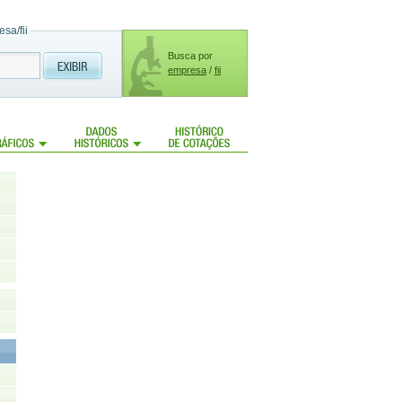
sa/fii
Busca por
empresa
/
fii