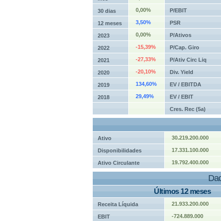
0,00%
P/EBIT
30 dias
3,50%
PSR
12 meses
0,00%
P/Ativos
2023
-15,39%
P/Cap. Giro
2022
-27,33%
P/Ativ Circ Liq
2021
-20,10%
Div. Yield
2020
134,60%
EV / EBITDA
2019
29,49%
EV / EBIT
2018
Cres. Rec (5a)
30.219.200.000
Ativo
17.331.100.000
Disponibilidades
19.792.400.000
Ativo Circulante
Dad
Últimos 12 meses
21.933.200.000
Receita Líquida
-724.889.000
EBIT