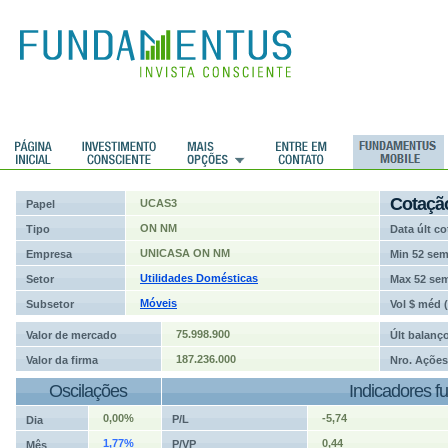
ções
Cotaçã
UCAS3
Papel
ON NM
Tipo
Data últ co
UNICASA ON NM
Empresa
Min 52 se
Utilidades Domésticas
Setor
Max 52 se
Móveis
Subsetor
Vol $ méd 
75.998.900
Valor de mercado
Últ balanç
187.236.000
Valor da firma
Nro. Ações
Oscilações
Indicadores f
0,00%
-5,74
P/L
Dia
1,77%
0,44
P/VP
Mês