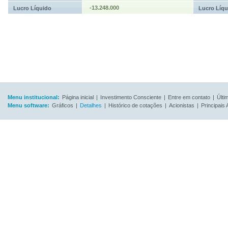
-13.248.000
Lucro Líquido
Lucro Líqu
Menu institucional:
Página inicial
|
Investimento Consciente
|
Entre em contato
|
Últi
Menu software:
Gráficos
|
Detalhes
|
Histórico de cotações
|
Acionistas
|
Principais 