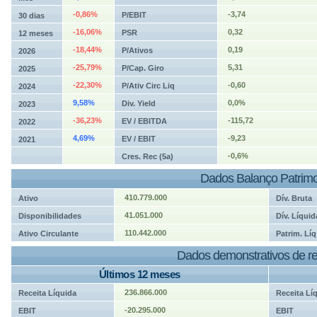
-0,86%
-3,74
P/EBIT
30 dias
-16,06%
0,32
PSR
12 meses
-18,44%
0,19
P/Ativos
2026
-25,79%
5,31
P/Cap. Giro
2025
-22,30%
-0,60
P/Ativ Circ Liq
2024
9,58%
0,0%
Div. Yield
2023
-36,23%
-115,72
EV / EBITDA
2022
4,69%
-9,23
EV / EBIT
2021
-0,6%
Cres. Rec (5a)
Dados Balanço Patrimo
410.779.000
Ativo
Dív. Bruta
41.051.000
Disponibilidades
Dív. Líquid
110.442.000
Ativo Circulante
Patrim. Líq
Dados demonstrativos de re
Últimos 12 meses
236.866.000
Receita Líquida
Receita Lí
-20.295.000
EBIT
EBIT