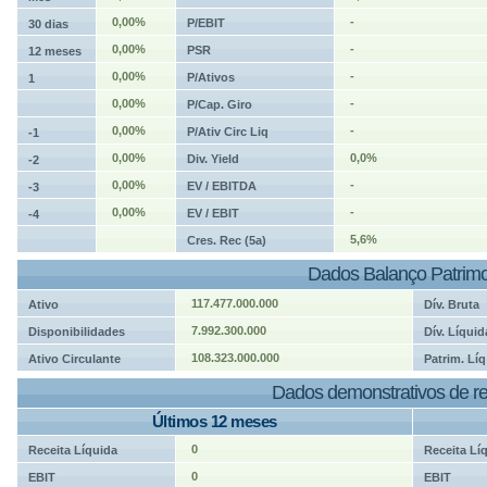
0,00%
-
P/EBIT
30 dias
0,00%
-
PSR
12 meses
0,00%
-
P/Ativos
1
0,00%
-
P/Cap. Giro
0,00%
-
P/Ativ Circ Liq
-1
0,00%
0,0%
Div. Yield
-2
0,00%
-
EV / EBITDA
-3
0,00%
-
EV / EBIT
-4
5,6%
Cres. Rec (5a)
Dados Balanço Patrimo
117.477.000.000
Ativo
Dív. Bruta
7.992.300.000
Disponibilidades
Dív. Líquid
108.323.000.000
Ativo Circulante
Patrim. Líq
Dados demonstrativos de re
Últimos 12 meses
0
Receita Líquida
Receita Lí
0
EBIT
EBIT