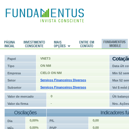
ções
Cotaçã
VNET3
Papel
ON NM
Tipo
Data últ co
CIELO ON NM
Empresa
Min 52 se
Serviços Financeiros Diversos
Setor
Max 52 se
Serviços Financeiros Diversos
Subsetor
Vol $ méd 
0
Valor de mercado
Últ balanç
-
Valor da firma
Nro. Ações
Oscilações
Indicadores f
0,00%
0,00
P/L
Dia
0,00%
0,00
P/VP
Mês