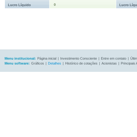
0
Lucro Líquido
Lucro Líqu
Menu institucional:
Página inicial
|
Investimento Consciente
|
Entre em contato
|
Últi
Menu software:
Gráficos
|
Detalhes
|
Histórico de cotações
|
Acionistas
|
Principais 