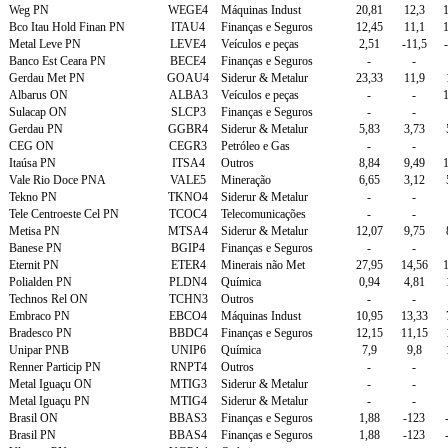
Weg PN
WEGE4
Máquinas Indust
20,81
12,3
1
Bco Itau Hold Finan PN
ITAU4
Finanças e Seguros
12,45
11,1
1
Metal Leve PN
LEVE4
Veículos e peças
2,51
-11,5
Banco Est Ceara PN
BECE4
Finanças e Seguros
-
-
Gerdau Met PN
GOAU4
Siderur & Metalur
23,33
11,9
Albarus ON
ALBA3
Veículos e peças
-
-
1
Sulacap ON
SLCP3
Finanças e Seguros
-
-
Gerdau PN
GGBR4
Siderur & Metalur
5,83
3,73
CEG ON
CEGR3
Petróleo e Gas
-
-
Itaúsa PN
ITSA4
Outros
8,84
9,49
1
Vale Rio Doce PNA
VALE5
Mineração
6,65
3,12
Tekno PN
TKNO4
Siderur & Metalur
-
-
Tele Centroeste Cel PN
TCOC4
Telecomunicações
-
-
Metisa PN
MTSA4
Siderur & Metalur
12,07
9,75
Banese PN
BGIP4
Finanças e Seguros
-
-
Eternit PN
ETER4
Minerais não Met
27,95
14,56
1
Polialden PN
PLDN4
Química
0,94
4,81
Technos Rel ON
TCHN3
Outros
-
-
Embraco PN
EBCO4
Máquinas Indust
10,95
13,33
Bradesco PN
BBDC4
Finanças e Seguros
12,15
11,15
Unipar PNB
UNIP6
Química
7,9
9,8
Renner Particip PN
RNPT4
Outros
-
-
Metal Iguaçu ON
MTIG3
Siderur & Metalur
-
-
Metal Iguaçu PN
MTIG4
Siderur & Metalur
-
-
Brasil ON
BBAS3
Finanças e Seguros
1,88
-123
Brasil PN
BBAS4
Finanças e Seguros
1,88
-123