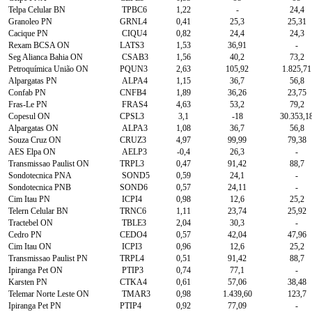
Telpa Celular BN
TPBC6
1,22
-
24,4
Granoleo PN
GRNL4
0,41
25,3
25,31
Cacique PN
CIQU4
0,82
24,4
24,3
Rexam BCSA ON
LATS3
1,53
36,91
-
Seg Alianca Bahia ON
CSAB3
1,56
40,2
73,2
Petroquímica União ON
PQUN3
2,63
105,92
1.825,71
Alpargatas PN
ALPA4
1,15
36,7
56,8
Confab PN
CNFB4
1,89
36,26
23,75
Fras-Le PN
FRAS4
4,63
53,2
79,2
Copesul ON
CPSL3
3,1
-18
30.353,1
Alpargatas ON
ALPA3
1,08
36,7
56,8
Souza Cruz ON
CRUZ3
4,97
99,99
79,38
AES Elpa ON
AELP3
-0,4
26,3
-
Transmissao Paulist ON
TRPL3
0,47
91,42
88,7
Sondotecnica PNA
SOND5
0,59
24,1
-
Sondotecnica PNB
SOND6
0,57
24,11
-
Cim Itau PN
ICPI4
0,98
12,6
25,2
Telern Celular BN
TRNC6
1,11
23,74
25,92
Tractebel ON
TBLE3
2,04
30,3
-
Cedro PN
CEDO4
0,57
42,04
47,96
Cim Itau ON
ICPI3
0,96
12,6
25,2
Transmissao Paulist PN
TRPL4
0,51
91,42
88,7
Ipiranga Pet ON
PTIP3
0,74
77,1
-
Karsten PN
CTKA4
0,61
57,06
38,48
Telemar Norte Leste ON
TMAR3
0,98
1.439,60
123,7
Ipiranga Pet PN
PTIP4
0,92
77,09
-