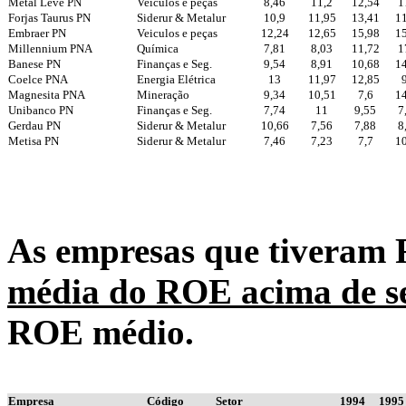
Metal Leve PN
Veiculos e peças
8,46
11,2
12,54
1
Forjas Taurus PN
Siderur & Metalur
10,9
11,95
13,41
11
Embraer PN
Veiculos e peças
12,24
12,65
15,98
15
Millennium PNA
Química
7,81
8,03
11,72
1
Banese PN
Finanças e Seg.
9,54
8,91
10,68
14
Coelce PNA
Energia Elétrica
13
11,97
12,85
Magnesita PNA
Mineração
9,34
10,51
7,6
14
Unibanco PN
Finanças e Seg.
7,74
11
9,55
7
Gerdau PN
Siderur & Metalur
10,66
7,56
7,88
8
Metisa PN
Siderur & Metalur
7,46
7,23
7,7
10
As empresas que tiveram
média do ROE acima de s
ROE médio.
Empresa
Código
Setor
1994
1995