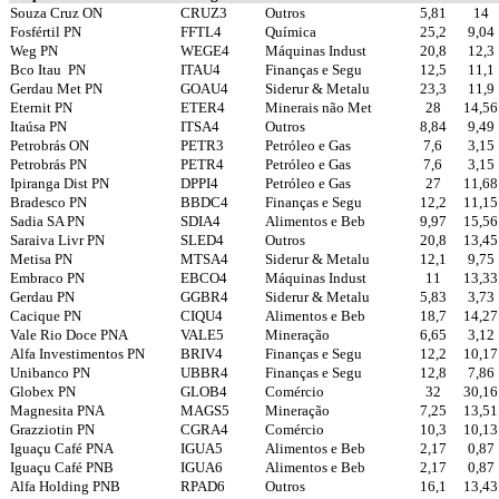
Souza Cruz ON
CRUZ3
Outros
5,81
14
Fosfértil PN
FFTL4
Química
25,2
9,04
Weg PN
WEGE4
Máquinas Indust
20,8
12,3
Bco Itau
PN
ITAU4
Finanças e Segu
12,5
11,1
Gerdau Met PN
GOAU4
Siderur & Metalu
23,3
11,9
Eternit PN
ETER4
Minerais não Met
28
14,56
Itaúsa PN
ITSA4
Outros
8,84
9,49
Petrobrás ON
PETR3
Petróleo e Gas
7,6
3,15
Petrobrás PN
PETR4
Petróleo e Gas
7,6
3,15
Ipiranga Dist PN
DPPI4
Petróleo e Gas
27
11,68
Bradesco PN
BBDC4
Finanças e Segu
12,2
11,15
Sadia SA PN
SDIA4
Alimentos e Beb
9,97
15,56
Saraiva Livr PN
SLED4
Outros
20,8
13,45
Metisa PN
MTSA4
Siderur & Metalu
12,1
9,75
Embraco PN
EBCO4
Máquinas Indust
11
13,33
Gerdau PN
GGBR4
Siderur & Metalu
5,83
3,73
Cacique PN
CIQU4
Alimentos e Beb
18,7
14,27
Vale Rio Doce PNA
VALE5
Mineração
6,65
3,12
Alfa Investimentos PN
BRIV4
Finanças e Segu
12,2
10,17
Unibanco PN
UBBR4
Finanças e Segu
12,8
7,86
Globex PN
GLOB4
Comércio
32
30,16
Magnesita PNA
MAGS5
Mineração
7,25
13,51
Grazziotin PN
CGRA4
Comércio
10,3
10,13
Iguaçu Café PNA
IGUA5
Alimentos e Beb
2,17
0,87
Iguaçu Café PNB
IGUA6
Alimentos e Beb
2,17
0,87
Alfa Holding PNB
RPAD6
Outros
16,1
13,43