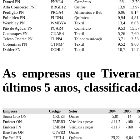
Dimed PN
PNVL4
Comércio
26
12,79
Alfa Consorcio PNF
BRGE12
Outros
13,9
13,97
Perdigão PN
PRGA4
Alimentos e Beb
6,06
8,14
Polialden PN
PLDN4
Química
0,94
4,81
Wembley PN
WMBY4
Textil
13,4
6,05
Pão de Açúcar PN
PCAR4
Comércio
9,53
15,57
Guararapes PN
GUAR4
Textil
5,26
7,69
Telesp Operac PN
TLPP4
Telecomunicaçõ
3,71
3,53
Coteminas PN
CTNM4
Textil
9,52
9,68
Dohler PN
DOHL4
Textil
10,7
12,7
As empresas que Tiver
últimos 5 anos, classific
Empresa
Código
Setor
1994
1995
19
Souza Cruz ON
CRUZ3
Outros
5,81
14
3
Embraer ON
EMBR3
Veículos e peças
-111,7
-160
Embraer PN
EMBR4
Veículos e peças
-111,7
-160
Blue Tree ON
CTWR3
Outros
-
-
Fosfértil PN
FFTL4
Química
25,22
9,04
2