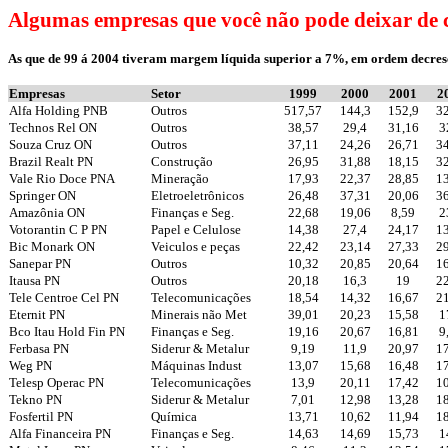
Algumas empresas que você não pode deixar de 
As que de 99 á 2004 tiveram margem líquida superior a 7%, em ordem decres
Empresas
Setor
1999
2000
2001
2
Alfa Holding PNB
Outros
517,57
144,3
152,9
32
Technos Rel ON
Outros
38,57
29,4
31,16
3
Souza Cruz ON
Outros
37,11
24,26
26,71
34
Brazil Realt PN
Construção
26,95
31,88
18,15
32
Vale Rio Doce PNA
Mineração
17,93
22,37
28,85
13
Springer ON
Eletroeletrônicos
26,48
37,31
20,06
36
Amazônia ON
Finanças e Seg.
22,68
19,06
8,59
2
Votorantin C P PN
Papel e Celulose
14,38
27,4
24,17
13
Bic Monark ON
Veiculos e peças
22,42
23,14
27,33
29
Sanepar PN
Outros
10,32
20,85
20,64
16
Itausa PN
Outros
20,18
16,3
19
22
Tele Centroe Cel PN
Telecomunicações
18,54
14,32
16,67
21
Eternit PN
Minerais não Met
39,01
20,23
15,58
1
Bco Itau Hold Fin PN
Finanças e Seg.
19,16
20,67
16,81
9
Ferbasa PN
Siderur & Metalur
9,19
11,9
20,97
17
Weg PN
Máquinas Indust
13,07
15,68
16,48
17
Telesp Operac PN
Telecomunicações
13,9
20,11
17,42
10
Tekno PN
Siderur & Metalur
7,01
12,98
13,28
18
Fosfertil PN
Química
13,71
10,62
11,94
18
Alfa Financeira PN
Finanças e Seg.
14,63
14,69
15,73
1