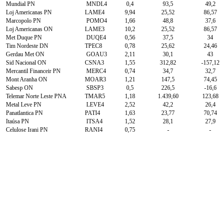
Mundial PN
MNDL4
0,4
93,5
49,2
Loj Americanas PN
LAME4
9,94
25,52
86,57
Marcopolo PN
POMO4
1,66
48,8
37,6
Loj Americanas ON
LAME3
10,2
25,52
86,57
Met Duque PN
DUQE4
0,56
37,5
34
Tim Nordeste DN
TPEC8
0,78
25,62
24,46
Gerdau Met ON
GOAU3
2,11
30,1
43
Sid Nacional ON
CSNA3
1,55
312,82
-157,12
Mercantil Financeir PN
MERC4
0,74
34,7
32,7
Mont Aranha ON
MOAR3
1,21
147,5
74,45
Sabesp ON
SBSP3
0,5
226,5
-16,6
Telemar Norte Leste PNA
TMAR5
1,18
1.439,60
123,68
Metal Leve PN
LEVE4
2,52
42,2
26,4
Panatlantica PN
PATI4
1,63
23,77
70,74
Itaúsa PN
ITSA4
1,52
28,1
27,9
Celulose Irani PN
RANI4
0,75
-
-