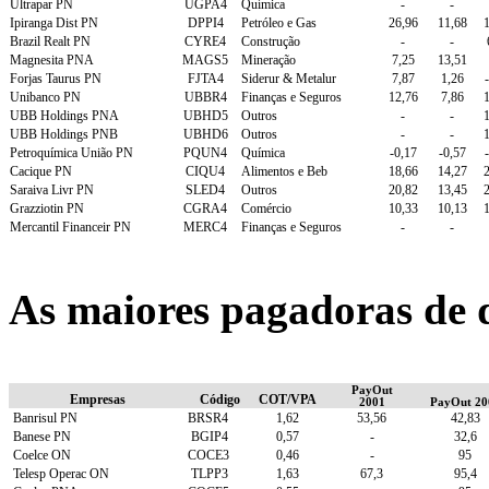
Ultrapar PN
UGPA4
Química
-
-
Ipiranga Dist PN
DPPI4
Petróleo e Gas
26,96
11,68
1
Brazil Realt PN
CYRE4
Construção
-
-
Magnesita PNA
MAGS5
Mineração
7,25
13,51
Forjas Taurus PN
FJTA4
Siderur & Metalur
7,87
1,26
Unibanco PN
UBBR4
Finanças e Seguros
12,76
7,86
1
UBB Holdings PNA
UBHD5
Outros
-
-
1
UBB Holdings PNB
UBHD6
Outros
-
-
1
Petroquímica União PN
PQUN4
Química
-0,17
-0,57
Cacique PN
CIQU4
Alimentos e Beb
18,66
14,27
2
Saraiva Livr PN
SLED4
Outros
20,82
13,45
2
Grazziotin PN
CGRA4
Comércio
10,33
10,13
1
Mercantil Financeir PN
MERC4
Finanças e Seguros
-
-
As maiores pagadoras de 
PayOut
Empresas
Código
COT/VPA
2001
PayOut 20
Banrisul PN
BRSR4
1,62
53,56
42,83
Banese PN
BGIP4
0,57
-
32,6
Coelce ON
COCE3
0,46
-
95
Telesp Operac ON
TLPP3
1,63
67,3
95,4