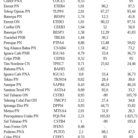
Coelce PNA
COCE5
0,55
-
95
Eternit PN
ETER4
1,01
90,2
97,5
Telesp Operac PN
TLPP4
2,01
67,27
95,44
Banespa PN
BESP4
1,74
12,3
41,8
Eternit ON
ETER3
1,01
90,22
97,51
Coelba ON
CEEB3
1,04
52
56,9
Banespa ON
BESP3
1,58
12,29
41,83
Tractebel PNB
TBLE6
1,44
30,3
-
Petropar PN
PTPA4
0,86
13,48
59,02
Seg Alianca Bahia PN
CSAB4
1,51
40,2
73,2
Iguacu Café PNB
IGUA6
0,79
33,4
36,73
Celpe PNB
CEPE6
0,52
95
95
Tim Nordeste CN
TPEC7
0,71
25,62
24,46
Bahema PNA
BAHI5
1,82
-
-
Iguacu Cafe PNA
IGUA5
0,8
33,4
36,73
Tekno PN
TKNO4
0,82
28,4
30,6
Sanepar PN
SAPR4
0,43
48,24
46,24
Santista Textil PN
ASTA4
0,69
92,6
33,2
Sid Tubarao ON
CSTB3
0,95
-90
105,79
Telemig Celul Part ON
TMCP3
3,12
27,4
34,8
Ipiranga Dist PN
DPPI4
0,95
44,71
35,82
Metisa PN
MTSA4
2,01
31,9
28,3
Petroquímica União PN
PQUN4
2,21
105,92
1.825,71
Sid Tubarao PN
CSTB4
1
-90
105,8
Joao Fortes ON
JFEN3
0,48
-
-
Politeno PNA
PLTO5
2,1
68,1
47,5
Celpe PNA
CEPE5
0,53
95
95