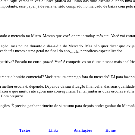
alta? Aqui vemos talvez a única prática da união das duas escolas quando uma a
importante, esse papel já deveria ter sido comprado no mercado de baixa com pelo
nhando o mercado no Micro. Mesmo que você opere
intraday
,
mês,
etc.. Você vai ent
 ação, mas pouca durante o dia-a-dia do Mercado. Mas não quer dizer que exija 
 cada três meses e uma geral no final do ano
, periódicos especializados.
....
ufa
itiva? Focado no curto-prazo? Você é competitivo ou é uma pessoa mais analítica.
ante o horário comercial? Você tem um emprego fora do mercado? Dá para fazer a
a melhor escola é: depende. Depende da sua situação financeira, das suas qualidades
s fazer o que muitos até agora não conseguiram. Tentar juntar as duas escolas é ab
: Com prejuízo.
ações. É preciso ganhar primeiro de si mesmo para depois poder ganhar do Mercad
Textos
Links
Avaliações
Home