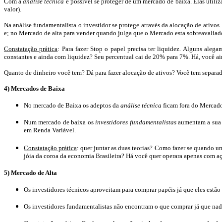
Com a
análise técnica
é possível se proteger de um mercado de baixa. Elas utiliz
valor).
Na análise fundamentalista o investidor se protege através da alocação de ativ
e; no Mercado de alta para vender quando julga que o Mercado esta
sobreavaliad
Constatação prática
: Para fazer
Stop
o papel precisa ter liquidez. Alguns ale
constantes e ainda com liquidez? Seu percentual cai de 20% para 7%. Há, você 
Quanto de dinheiro você tem? Dá para fazer alocação de ativos? Você tem separad
4) Mercados de Baixa
No mercado de Baixa os adeptos da
análise técnica
ficam fora do Mercado
Num mercado de baixa os
investidores fundamentalistas
aumentam a sua
em Renda Variável.
Constatação prática
: quer juntar as duas teorias? Como fazer se quando
jóia da coroa da economia Brasileira? Há você quer operara apenas com a
5) Mercado de Alta
Os investidores técnicos aproveitam para comprar papéis já que eles estã
Os investidores fundamentalistas não encontram o que comprar já que nad