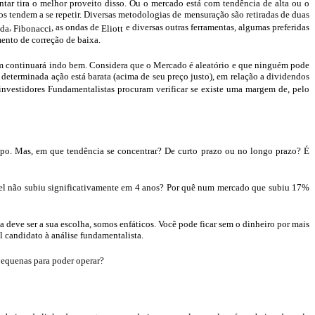
tar tira o melhor proveito disso. Ou o mercado está com tendência de alta ou o
tendem a se repetir. Diversas metodologias de mensuração são retiradas de duas
,
, as ondas de
e diversas outras ferramentas, algumas preferidas
ada
Fibonacci
Eliott
nto de correção de baixa.
em continuará indo bem. Considera que o Mercado é aleatório e que ninguém pode
u determinada ação está barata (acima de seu preço justo), em relação a dividendos
 investidores Fundamentalistas procuram verificar se existe uma margem de, pelo
mpo. Mas, em que tendência se concentrar? De curto prazo ou no longo prazo? É
el
não subiu significativamente em 4 anos? Por quê num mercado que subiu 17%
a deve ser a sua
escolha, somos
enfáticos. Você pode ficar sem o dinheiro por mais
l candidato à análise fundamentalista.
pequenas para poder operar?