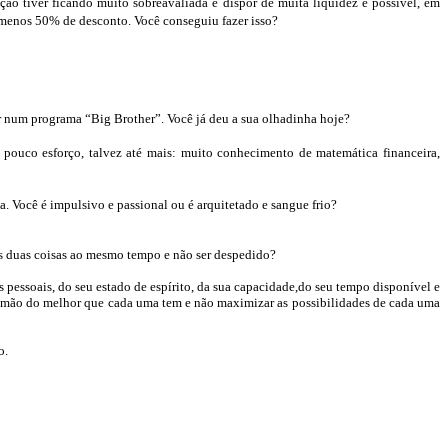
ção tiver ficando
muito sobreavaliada e dispor de muita liquidez é possível, em
 menos 50% de desconto. Você conseguiu fazer isso?
rar num programa “Big
Brother
”. Você já deu a sua olhadinha hoje?
pouco esforço, talvez até mais: muito conhecimento de matemática financeira,
 Você é impulsivo e passional ou é arquitetado e sangue frio?
s duas coisas ao mesmo tempo e não ser despedido?
 pessoais, do seu estado de espírito, da sua
capacidade,
do seu tempo disponível e
rir mão do melhor que cada uma tem e não maximizar as possibilidades de cada uma
o.