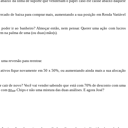
abaixo da linha de suporte que venderiam o papel caso ele caísse abaixo daquele
 mercado de baixa para comprar mais, aumentando a sua posição em Renda Variável
i poder ir ao banheiro? Almoçar então, nem pensar. Querer uma ação com lucros
em na palma de uma (ou duas) mão(s).
uma reversão para reentrar.
 ativos fique novamente em 50 x 50%, ou aumentando ainda mais a sua alocação
 se cair de novo? Você vai vender sabendo que está com 70% de desconto com uma
ca com
Chips e não uma mistura das duas análises. E agora José?
Blue