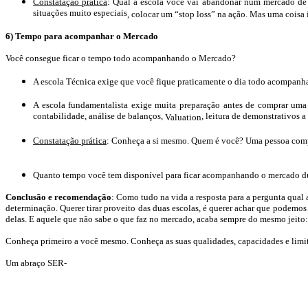
Constatação prática
: Qual a escola você vai abandonar num mercado de 
situações muito especiais
, colocar um “
stop
loss
” na ação. Mas uma coisa 
6) Tempo para acompanhar o Mercado
Você consegue ficar o tempo todo acompanhando o Mercado?
A escola Técnica exige que você fique praticamente o dia todo acompa
A escola fundamentalista exige muita preparação antes de comprar uma
contabilidade, análise de balanços,
, leitura de demonstrativos a
Valuation
Constatação prática
: Conheça a si mesmo. Quem é você? Uma pessoa compet
Quanto tempo você tem disponível para ficar acompanhando o mercado dur
Conclusão e recomendação
: Como tudo na vida a resposta para a pergunta qual 
determinação. Querer tirar proveito das duas escolas, é querer achar que podemo
delas. E aquele que não sabe o que faz no mercado, acaba sempre do mesmo jeito
Conheça primeiro a você mesmo. Conheça as suas qualidades, capacidades e limit
Um abraço SER-