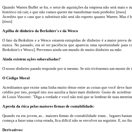
Quando
Warren
Buffet
se for, o setor de aquisições da empresa não será mais o 
histórico irá cair, e que não vamos querer me transformar num perdedor. [risos]
Acredito que o cara que o substituir não será tão esperto quanto
Warren
. Mas é 
[risos
]
A pilha de dinheiro da Berkshire's e da Wesco
O fato da
Berkshire
e a
Wesco
estarem entupidas de dinheiro é a maior prova d
nunca. No passado, era só ter paciência que aparecia uma oportunidade para c
Berkshire's
e
Wesco
]. Prevemos ainda um mundo de muito dinheiro na mão.
Ainda existem ações
subavaliadas
?
O nosso dinheiro parado responde por si mesmo. Se nós tivéssemos um monte de id
O Código Moral
Acreditamos que existe uma linha muito tênue entre as coisas que você deve faz
crédito por isto, porquê isto nos auxilia a fazer mais dinheiro. Gosto de acre
de Louis
Vincenti
: "Diga a verdade e você não terá que se lembrar de suas mentira
A perda da ética pelas maiores firmas de contabilidade:
Quando eu era jovem, as...
maiores
firmas de contabilidade eram...
lugares
bastan
começa a fazer uma coisa errada, fica difícil não se envolver na seguinte. E, no 
Derivativos: