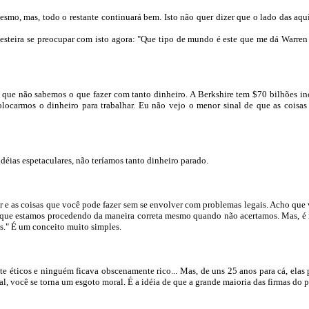
mesmo, mas, todo o restante continuará bem. Isto não quer dizer que o lado das aqu
besteira se preocupar com isto agora: "Que tipo de mundo é este que me dá
Warren
e que não sabemos o que fazer com tanto dinheiro. A
Berkshire
tem $70 bilhões inc
olocarmos o dinheiro para trabalhar. Eu não vejo o menor sinal de que as coisas
éias espetaculares, não teríamos tanto dinheiro parado.
er e as coisas que você pode fazer sem se envolver com problemas legais. Acho qu
ditar que estamos procedendo da maneira correta mesmo quando não acertamos. Mas, 
s
."
É um conceito muito simples.
te éticos e ninguém ficava obscenamente rico... Mas, de uns 25 anos para cá, ela
final, você se torna um esgoto moral. É a idéia de que a grande maioria das firmas 