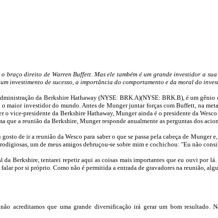
 o braço direito de
Warren
Buffett
. Mas ele também é um grande investidor a su
um investimento de sucesso, a importância do comportamento e da moral do invest
 administração da
Berkshire
Hathaway
(NYSE:
BRK.
A
)(NYSE:
BRK.B
), é um gênio 
 o maior investidor do mundo. Antes de
Munger
juntar forças com
Buffett
, na met
r o vice-presidente da
Berkshire
Hathaway
,
Munger
ainda é o presidente da
Wesco
ma que a reunião da
Berkshire
,
Munger
responde anualmente as perguntas dos acioni
 gosto de ir a reunião da
Wesco
para saber o que se passa pela cabeça de
Munger
e,
rodigiosas, um de meus amigos debruçou-se sobre mim e cochichou: "Eu não consigo
al da
Berkshire
, tentarei repetir aqui as coisas mais importantes que eu ouvi por l
falar por si próprio. Como não é permitida a entrada de gravadores na reunião, algu
ão acreditamos que uma grande diversificação irá gerar um bom resultado. N