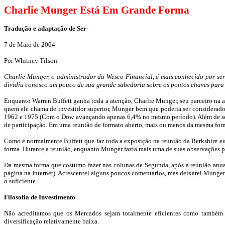
Charlie
Munger
Está Em Grande Forma
Tradução e adaptação de Ser-
7
de Maio de 2004
Por
Whitney
Tilson
Charlie
Munger
, o administrador da
Wesco
Financial, é mais conhecido por ser
dividiu conosco um pouco de sua grande sabedoria sobre os pontos chaves para 
Enquanto
Warren
Buffett
ganha toda a atenção,
Charlie
Munger
, seu parceiro na
quem ele chama de investidor superior,
Munger
bem que poderia ser considerado
1962 e 1975 (Com o
Dow
avançando apenas 6,4% no mesmo período). Além de se
de participação. Em uma reunião de formato aberto, mais ou menos da mesma for
Como é normalmente
Buffett
que faz toda a exposição na reunião da
Berkshire
eu
forma. Durante a reunião, enquanto
Munger
fazia mais uma de suas observações p
Da mesma forma que costumo fazer nas colunas de Segunda, após a reunião anu
página na Internet). Acrescentei alguns poucos comentários, mas deixarei
Munger
o suficiente.
Filosofia de Investimento
Não acreditamos que os Mercados sejam totalmente eficientes como também n
diversificação relativamente baixa.