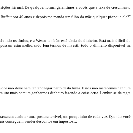
isições irá mal. De qualquer forma, garantimos a vocês que a taxa de crescimento
Buffett
por 40 anos e depois me manda um filho da mãe qualquer pior que ele?"
luindo os títulos, e a
Wesco
também está cheia de dinheiro. Está mais difícil do
 possam estar melhorando [em termos de investir todo o dinheiro disponível na
e você não deve nem tentar chegar perto desta linha. E nós não merecemos nenhum
é muito mais comum ganharmos dinheiro fazendo a coisa certa. Lembre-se da regra
s passaram a adotar uma postura terrível, um pouquinho de cada vez. Quando você
do país conseguem vender descontos em impostos
....