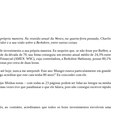
a própria maneira. Na reunião anual da
Wesco
, na quarta-feira passada,
Charlie
idor e a sua visão sobre a
Berkshire
, entre outras coisas.
de investimento a sua própria maneira. Eu suspeito que, se não fosse por
Buffett
, a
ade da década de 70, sua firma conseguiu um retorno anual médio de 24,3% entre
Financial (AMEX: WSC), cuja controladora, a
Berkshire
Hathaway
, possui 80,1%
stas por cerca de duas horas.
 até hoje, nunca me arrependi. Este ano
Munger
estava particularmente em grande
 acreditar que este cara tenha 80 anos!" Eu concordei com ele.
á. (as Minhas notas – com todas as 23 páginas podem ser lidas na íntegra na minha
mas vezes tive que parafrasear o que ele falava, pois não consegui escrever rápido
ós, ao contrário, acreditamos que todos os bons investimentos envolvem uma