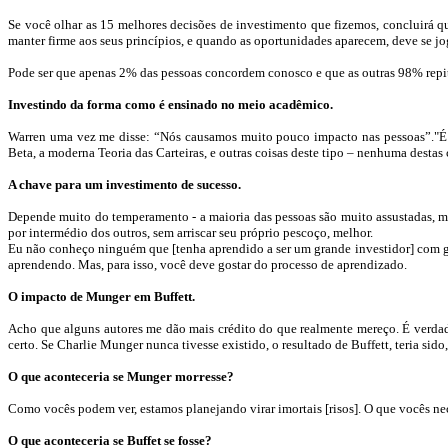
Se você olhar as 15 melhores decisões de investimento que fizemos, concluirá 
manter firme aos seus princípios, e quando as oportunidades aparecem, deve se jo
Pode ser que apenas
2
% das pessoas concordem conosco e que as outras 98% repita
Investindo da forma como é ensinado no meio acadêmico.
Warren
uma vez me disse: “Nós causamos muito pouco impacto nas pessoas”."É p
Beta, a moderna Teoria das Carteiras, e outras coisas deste tipo – nenhuma dest
A chave para um investimento de sucesso.
Depende muito do temperamento - a maioria das pessoas são muito assustadas, me
por intermédio dos outros, sem arriscar seu próprio pescoço, melhor.
Eu não conheço ninguém que [tenha aprendido a ser um grande investidor] com 
aprendendo. Mas, para isso, você deve gostar do processo de aprendizado.
O impacto de
Munger
em
Buffett.
Acho que alguns autores me dão mais crédito do que realmente mereço. É verd
certo. Se
Charlie
Munger
nunca tivesse existido, o resultado de
Buffett
, teria sid
O que aconteceria se
Munger
morresse?
Como vocês podem ver, estamos planejando
virar imortais
[risos]. O que vocês ne
O que aconteceria se
Buffet
se fosse?