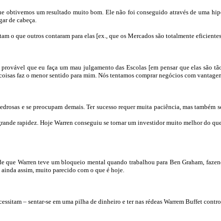
que obtivemos um resultado muito bom. Ele não foi conseguido através de uma
hip
gar de cabeça.
m o que outros contaram para elas [ex., que os Mercados são totalmente eficientes,
rovável que eu faça um mau julgamento das Escolas [em pensar que elas são tão 
as coisas faz o menor sentido para mim. Nós tentamos comprar negócios com vantage
drosas e se preocupam demais. Ter sucesso requer muita paciência, mas também se
grande rapidez. Hoje
Warren
conseguiu se tornar um investidor muito melhor do que
ade que
Warren
teve um bloqueio mental quando trabalhou para Ben
Graham
, faze
o, ainda assim, muito parecido com o que é hoje.
cessitam – sentar-se em uma pilha de dinheiro e ter nas rédeas
Warrem
Buffet
contro