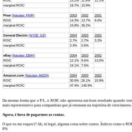
ROIC
13.2%
11.8%
12.1%
marginal
ROIC
19.7%
10.8%
.
Pixar
(
Nasdaq
: PIXR)
2003
2002
2001
ROIC
14.3%
13.7%
6.0%
marginal
ROIC
15.8%
36.2%
.
General
Electric
(NYSE: GE)
2004
2003
2002
ROIC
2.7%
2.7%
3.2%
marginal
ROIC
2.3%
0.6%
.
eBay
(
Nasdaq
: EBAY)
2004
2003
2002
ROIC
12.1%
9.6%
13.0%
marginal
ROIC
19.1%
7.5%
.
Amazon.com
(
Nasdaq
: AMZN)
2004
2003
2002
ROIC
30.9%
26.1%
10.9%
marginal
ROIC
47.4%
149.9%
Da mesma forma que o
P/L
, o ROIC não apresenta um bom resultado quando tenta
mais representativo para companhias que já entraram na trajetória de crescimento.
Agora, é hora de pagarmos as contas.
O que eu me esqueci? Ah,
tá
legal, alguma coisa sobre custos. Índices como o ROI
8
%