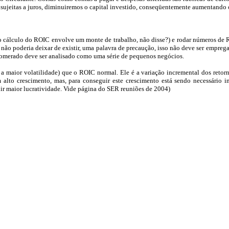
o sujeitas a juros, diminuiremos o capital investido, conseqüentemente aumentando
que o cálculo do ROIC envolve um monte de trabalho, não disse?) e rodar números
o não poderia deixar de existir, uma palavra de precaução, isso não deve ser empr
omerado deve ser analisado como uma série de pequenos negócios.
 maior volatilidade) que o ROIC normal. Ele é a variação incremental dos retor
to crescimento, mas, para conseguir este crescimento está sendo necessário inv
ir maior lucratividade. Vide página do SER reuniões de 2004
)