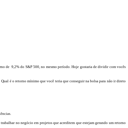
orno de
9,2% do
S&P
500, no mesmo período. Hoje gostaria de dividir com vocês
 Qual é o retorno mínimo que você teria que conseguir na bolsa para não ir direto
ências.
a trabalhar no negócio em projetos que acreditem que estejam gerando um retorno