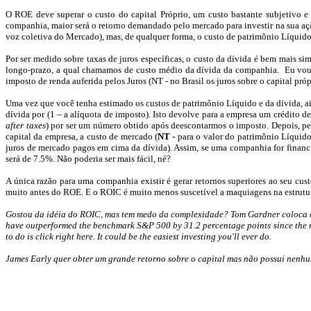
O ROE deve superar o custo do capital Próprio, um custo bastante subjetivo e 
companhia, maior será o retorno demandado pelo mercado para investir na sua açã
voz coletiva do Mercado), mas, de qualquer forma, o custo de patrimônio Líquido
Por ser medido sobre taxas de juros específicas, o custo da dívida é bem mais s
longo-prazo, a qual chamamos de custo médio da dívida da companhia.
Eu vou
imposto de renda auferida pelos Juros (NT - no Brasil os juros sobre o capital pró
Uma vez que você tenha estimado os custos de patrimônio Líquido e da dívida, ai
dívida por (1 – a alíquota de imposto). Isto devolve para a empresa um crédit
after
taxes
) por ser um número obtido após
deescontarmos
o imposto. Depois, peg
capital da empresa, a custo de mercado (
NT -
para o valor do patrimônio Líquido
juros de mercado pagos em cima da dívida). Assim, se uma companhia for finan
será de 7.5%. Não poderia ser mais fácil,
né
?
A única razão para uma companhia existir é gerar retornos superiores ao seu cu
muito antes do ROE. E o ROIC é muito menos suscetível a maquiagens na estrutur
Gostou da idéia do ROIC, mas tem medo da complexidade? Tom
Gardner
coloca 
have outperformed the benchmark S&P 500 by 31.2 percentage points since the news
to do is click right here. It could be the easiest investing you'll ever do.
James
Early
quer obter um grande retorno sobre o capital
mas
não possui nenhu