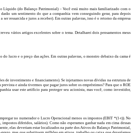
io Líquido (do Balanço Patrimonial) – Você está muito mais familiarizado com o
s darão um sentimento do que a companhia vem conseguindo gerar, para depois
ser ressarcida e juros a receber). Em outras palavras, isso é o retorno da empresa
reveu vários artigos excelentes sobre o tema. Detalharei dois pensamentos meus
o do lucro e o preço das ações. Em outras palavras, o monstro debaixo da cama é
ões de investimento e financiamento). Se injetarmos novas dívidas na estrutura de
 prevista e ainda tivermos que pagar juros sobre os empréstimos? Para que o ROE
hia usar este artifício para proteger seu acionista, mas você, como investidor,
empregar no numerador o Lucro Operacional menos os impostos (EBIT *(1-t)). No
s, impostos diferidos, salários). Como não esperamos ganhar nada em cima dessas
mente,
elas deveriam estar localizados na parte dos Ativos do Balanço Patrimonial
,
rto-prazo, mas que substituem milhões em ativos, trabalho ou caixa que deveríamos