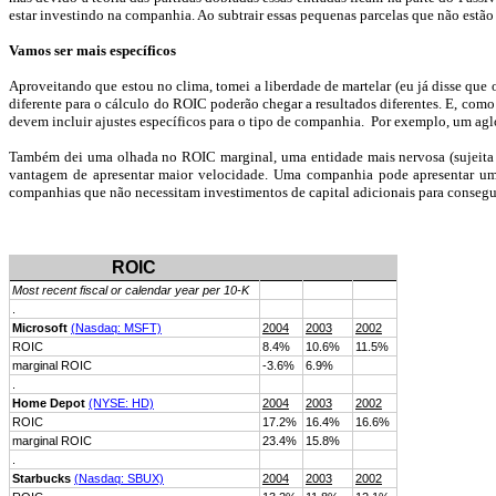
estar investindo na companhia. Ao subtrair essas pequenas parcelas que não estã
Vamos ser mais específicos
Aproveitando que estou no clima, tomei a liberdade de martelar (eu já disse 
diferente para o cálculo do ROIC poderão chegar a resultados diferentes. E, com
devem incluir ajustes específicos para o tipo de companhia.
Por exemplo, um agl
Também dei uma olhada no ROIC marginal, uma entidade mais nervosa (sujeita a
vantagem de apresentar maior velocidade. Uma companhia pode apresentar um al
companhias que não necessitam investimentos de capital adicionais para consegu
ROIC
Most recent fiscal or calendar year per 10-K
.
Microsoft
(
Nasdaq
: MSFT)
2004
2003
2002
ROIC
8.4%
10.6%
11.5%
marginal
ROIC
-3.6%
6.9%
.
Home
Depot
(NYSE: HD)
2004
2003
2002
ROIC
17.2%
16.4%
16.6%
marginal
ROIC
23.4%
15.8%
.
Starbucks
(
Nasdaq
: SBUX)
2004
2003
2002