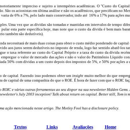
notoriamente impreciso e sujeito a intempéries acadêmicas. O "Custo do Capital 
o. São os acionistas em última análise e não os acadêmicos, que
precificam
no Merc
 varia de
6
% a 7%, pelo lado mais conservador, indo até
16% a 17% para ações mais
imples. Uma vez que as dívidas são tomadas e mantidas em intervalos de tempo dife
 pular esta parte específica hoje, mas note que o custo da dívida é bem mais ba
prio também são dedutíveis).
nda necessitará de mais duas coisas para obter o custo médio ponderado de capital 
o devido aos juros serem dedutíveis no imposto de renda, logo faz sentido abatê
ue o taxa referente ao custo do Capital Próprio e a taxa do custo da dívida recém
 empregue o valor de mercado das ações e não o valor do Patrimônio Líquido const
ciada 50% com dívidas a um custo depois dos impostos de
5
%, e 50% por ações a 
sto de capital. Fazendo isso podemos obter um
insight
muito melhor do que emprega
a de capital de uma companhia do que o ROE. É hora de fazer com que o ROIC faça p
o ROIC e várias outras ferramentas ao seu dispor na sua
newsletter
Hidden
Gems
.
letter's July 2003 inception! Talk about return on capital. Better still, Tom is 
ma ação mencionada nesse artigo.
The Motley Fool has a disclosure policy.
Textos
Links
Avaliações
Home