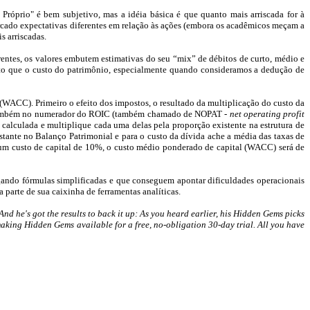
Próprio" é bem subjetivo, mas a idéia básica é que quanto mais arriscada for à
ado expectativas diferentes em relação às ações (embora os acadêmicos meçam a
 arriscadas.
rentes, os valores embutem estimativas do seu “
mix
” de débitos de curto, médio e
rato que o custo do patrimônio, especialmente quando consideramos a dedução de
(WACC). Primeiro o efeito dos impostos, o resultado da multiplicação do custo da
-los também no numerador do ROIC (também chamado de NOPAT -
net
operating
profit
 calculada e multiplique cada uma delas pela proporção existente na estrutura de
ante no Balanço Patrimonial e para o custo da dívida ache a média das taxas de
um custo de capital de 10%, o custo médio ponderado de capital (WACC) será de
ndo fórmulas simplificadas e que conseguem apontar dificuldades operacionais
arte de sua caixinha de ferramentas analíticas.
And he's got the results to back it up: As you heard earlier, his Hidden Gems picks
making Hidden Gems available for a free, no-obligation 30-day trial. All you have