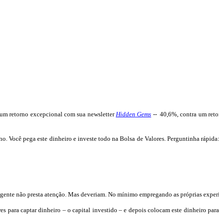
r um retorno excepcional com sua
newsletter
Hidden
Gems
--
40,6%, contra um ret
o. Você pega este dinheiro e investe todo na Bolsa de Valores. Perguntinha rápida:
 gente não presta atenção. Mas deveriam. No mínimo empregando as próprias experi
s para captar dinheiro – o capital investido – e depois colocam este dinheiro par