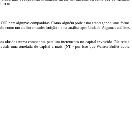
 o ROIC.
 de ROIC para algumas companhias. Como alguém pode estar empregando uma forma
egado como um atalho em substituição a uma análise aprofundada. Algumas análises
nos obtidos numa companhia para um incremento no capital investido. Ele tem a
estir uma tonelada de capital a mais. (
NT -
por isso que
Warren
Buffet
adora