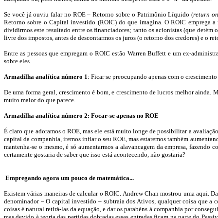
Se você já ouviu falar no ROE – Retorno sobre o Patrimônio Líquido (
return
o
Retorno sobre o Capital investido (ROIC) do que imagina. O ROIC emprega a 
dividirmos este resultado entre os financiadores; tanto os acionistas (que detém 
livre dos impostos, antes de descontarmos os juros (o retorno dos credores) e o r
Entre as pessoas que empregam o ROIC estão
Warren
Buffett
e um ex-administr
sobre eles.
Armadilha analítica número 1
: Ficar se preocupando apenas com o crescimento 
De uma forma geral, crescimento é bom, e crescimento de lucros melhor ainda. M
muito maior do que parece.
Armadilha analítica número 2: Focar-se apenas no ROE
É claro que adoramos o ROE, mas ele está muito longe de possibilitar a avaliação 
capital da companhia, iremos inflar o seu ROE, mas estaremos também aumentando
mantenha-se o mesmo, é só aumentarmos a alavancagem da empresa, fazendo com qu
certamente gostaria de saber que isso está acontecendo, não gostaria?
Empregando agora um pouco de matemática...
Existem várias maneiras de calcular o ROIC. Andrew
Chan
mostrou uma aqui.
Da
denominador – O capital investido – subtraia dos Ativos, qualquer coisa que a 
coisas é natural retirá-las da equação, e dar os parabéns à companhia por conseg
mas devido à teoria das partidas dobradas essas entradas ficam na parte do Passi