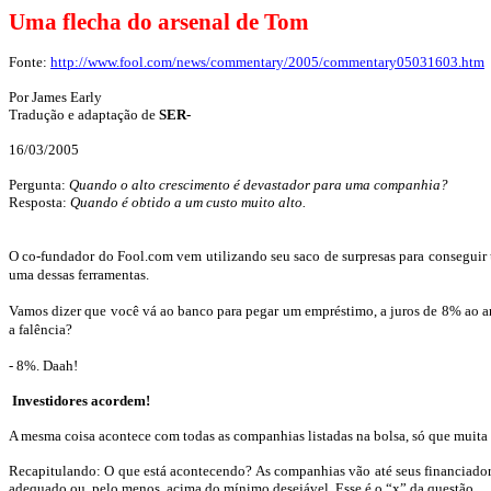
Uma flecha do arsenal de Tom
Fonte:
http://www.fool.com/news/commentary/2005/commentary05031603.htm
Por James
Early
Tradução e adaptação de
SER-
16/03/2005
Pergunta:
Quando o alto crescimento é devastador para uma companhia?
Resposta:
Quando é obtido a um custo muito alto.
O co-fundador do Fool.com vem utilizando seu saco de surpresas para consegui
uma dessas ferramentas.
Vamos dizer que você vá ao banco para pegar um empréstimo, a juros de
8
% ao an
a falência?
- 8%.
Daah
!
Investidores acordem!
A mesma coisa acontece com todas as companhias listadas na bolsa, só que muita
Recapitulando: O que está acontecendo? As companhias vão até seus financiadore
adequado ou, pelo menos, acima do mínimo desejável. Esse é o “x” da questão.