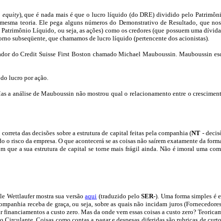
n
equity
), que é nada mais é que o lucro líquido (do DRE) dividido pelo Patrimôn
mesma teoria. Ele pega alguns números do Demonstrativo de Resultado, que no
o Patrimônio Líquido, ou seja, as ações) como os credores (que possuem uma dívida a 
etorno subseqüente, que chamamos de lucro líquido (pertencente dos acionistas).
ador do
Credit
Suisse
First
Boston chamado Michael
Mauboussin
.
Mauboussin
esc
do lucro por ação.
as a análise de
Mauboussin
não mostrou qual o relacionamento entre o cresciment
correta das decisões sobre a estrutura de
capital feitas pela companhia
(
NT
- decis
 o risco da empresa. O que acontecerá se as coisas não saírem exatamente da forma
e a sua estrutura de capital se torne mais frágil ainda. Não é imoral uma compan
le
Wettlaufer
mostra sua versão
aqui
(traduzido pelo
SER-
). Uma forma simples é 
companhia receba de graça, ou seja, sobre as quais não incidam juros (Fornecedore
uir financiamentos a custo zero. Mas da onde vem essas coisas a custo zero? Teorica
vo Circulante. Coisas como contas a pagar e despesas diferidas são rubricas de cu