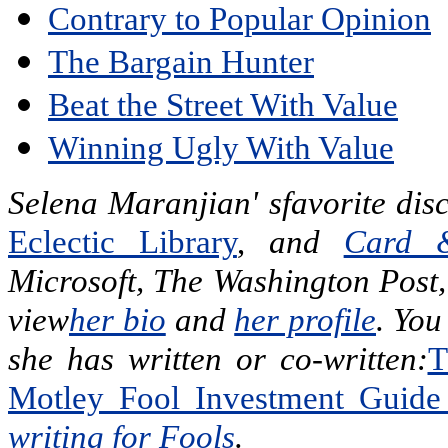
Contrary to Popular Opinion
The Bargain Hunter
Beat the Street With Value
Winning Ugly With Value
Selena Maranjian' sfavorite dis
Eclectic Library
,
and
Card 
Microsoft, The Washington Post
view
her bio
and
her profile
.
You 
she has written or co-written:
T
Motley Fool Investment Guide
writing for Fools
.