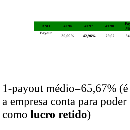
Pa
ANO
4T96
4T97
4T98
Mé
Payout
30,09%
42,96%
29,92
34
1-payout médio=65,67%
(é
a empresa conta para poder
como
lucro retido
)