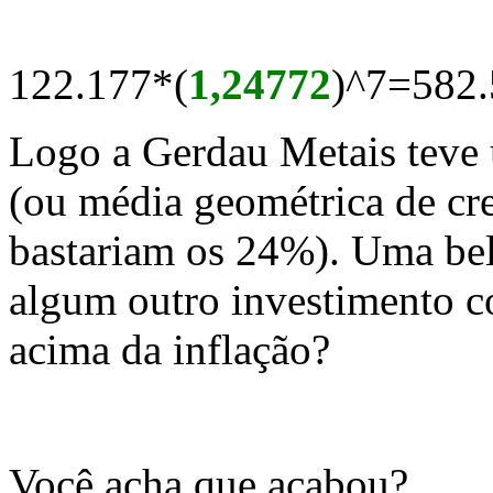
122.177*(
1,24772
)^7=582
Logo a Gerdau Metais teve
(ou média geométrica de cr
bastariam os 24%). Uma bel
algum outro investimento c
acima da inflação?
Você acha que acabou?