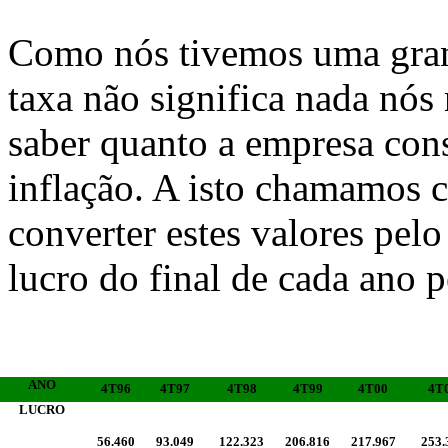
Como nós tivemos uma grand
taxa não significa nada nó
saber quanto a empresa con
inflação. A isto chamamos 
converter estes valores pe
lucro do final de cada ano 
ANO
4T96
4T97
4T98
4T99
4T00
4T
LUCRO
56.460
93.049
122.323
206.816
217.967
253.