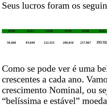
Seus lucros foram os seguin
4T96
4T97
4T98
4T99
4T00
4T01
253.31
56.460
93.049
122.323
206.816
217.967
Como se pode ver é uma bel
crescentes a cada ano. Vamo
crescimento Nominal, ou sej
“belíssima e estável” moed