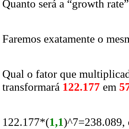
Quanto será a “growth rate”
Faremos exatamente o mes
Qual o fator que multiplic
transformará
122.177
em
5
122.177*(
1,1
)^7=238.089, 