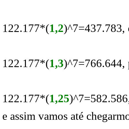
122.177*(
1,2
)^7=437.783, 
122.177*(
1,3
)^7=766.644, 
122.177*(
1,25
)^7=582.586,
e assim vamos até chegarmo