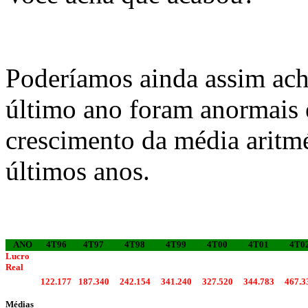
Poderíamos ainda assim acha
último ano foram anormais 
crescimento da média aritmét
últimos anos.
ANO
4T96
4T97
4T98
4T99
4T00
4T01
4T0
Lucro
Real
122.177
187.340
242.154
341.240
327.520
344.783
467.3
Médias