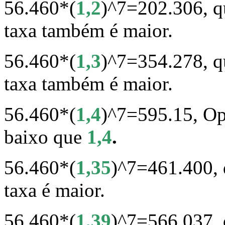
56.460*(
1,2
)^7=202.306, q
taxa também é maior.
56.460*(
1,3
)^7=354.278, q
taxa também é maior.
56.460*(
1,4
)^7=595.15, Op
baixo que
1,4
.
56.460*(
1,35
)^7=461.400,
taxa é maior.
56.460*(
1,39
)^7=566.037,