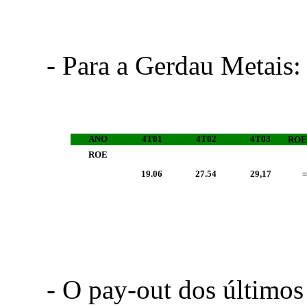
- Para a Gerdau Metais:
ANO
4T01
4T02
4T03
ROE
ROE
19.06
27.54
29,17
=
- O pay-out dos últimos