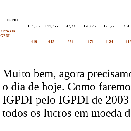
IGPDI
134,689
144,765
147,231
176,647
193,97
214,
Lucro em
IGPDI
419
643
831
1171
1124
11
Muito bem, agora precisamos
o dia de hoje. Como faremo
IGPDI pelo IGPDI de 2003 
todos os lucros em moeda d