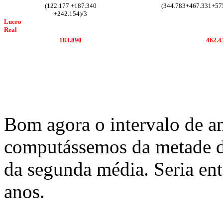
(122.177 +187.340
(344.783+467.331+57
+242.154)/3
Lucro
Real
183.890
462.4
Bom agora o intervalo de a
computássemos da metade d
da segunda média. Seria ent
anos.