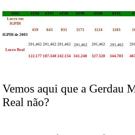
ANO
4T96
4T97
4T98
4T99
4T00
4T01
4
Lucro em
IGPDI
419
643
831
1171
1124
1183
1
IGPDI de 2003
291,462
291,462
291,462
291,462
29
291,462
291,462
Lucro Real
122.177
187.340
242.154
341.240
327.520
344.783
46
Vemos aqui que a Gerdau Me
Real não?