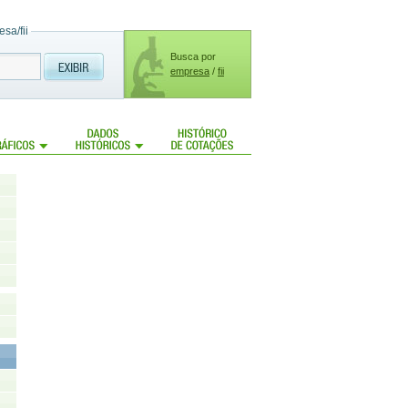
sa/fii
Busca por
empresa
/
fii