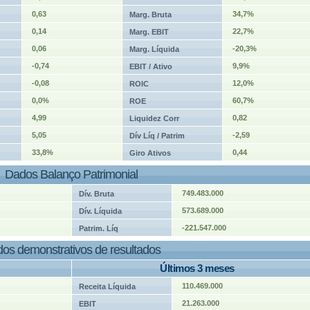
0,63
34,7%
Marg. Bruta
0,14
22,7%
Marg. EBIT
0,06
-20,3%
Marg. Líquida
-0,74
9,9%
EBIT / Ativo
-0,08
12,0%
ROIC
0,0%
60,7%
ROE
4,99
0,82
Liquidez Corr
5,05
-2,59
Dív Líq / Patrim
33,8%
0,44
Giro Ativos
Dados Balanço Patrimonial
749.483.000
Dív. Bruta
573.689.000
Dív. Líquida
-221.547.000
Patrim. Líq
os demonstrativos de resultados
Últimos 3 meses
110.469.000
Receita Líquida
21.263.000
EBIT