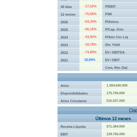
-17,52%
P/EBIT
30 dias
-75,58%
PSR
12 meses
-54,34%
P/Ativos
2026
-66,18%
P/Cap. Giro
2025
-43,92%
P/Ativ Circ Liq
2024
-18,78%
Div. Yield
2023
-74,89%
EV / EBITDA
2022
18,59%
EV / EBIT
2021
Cres. Rec (5a)
1.304.640.000
Ativo
175.794.000
Disponibilidades
515.027.000
Ativo Circulante
Dad
Últimos 12 meses
571.364.000
Receita Líquida
129.765.000
EBIT