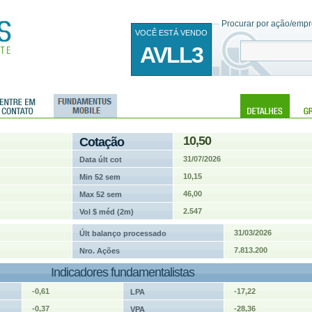
Procurar por ação/empre
VOCÊ ESTÁ VENDO
AVLL3
10,50
Cotação
31/07/2026
Data últ cot
10,15
Min 52 sem
46,00
Max 52 sem
2.547
Vol $ méd (2m)
31/03/2026
Últ balanço processado
7.813.200
Nro. Ações
Indicadores fundamentalistas
-0,61
-17,22
LPA
-0,37
-28,36
VPA