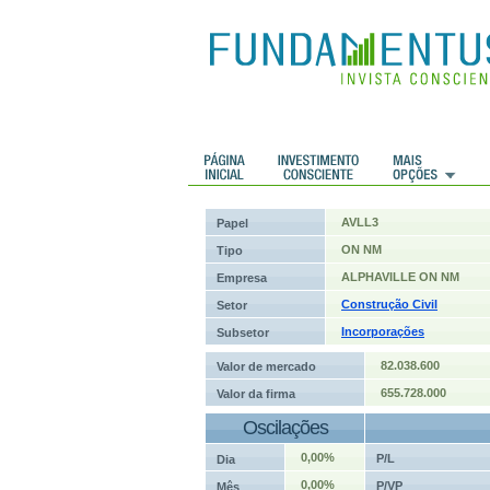
 Históricos
Histórico de cotações
AVLL3
Papel
ON NM
Tipo
ALPHAVILLE ON NM
Empresa
Construção Civil
Setor
Incorporações
Subsetor
82.038.600
Valor de mercado
655.728.000
Valor da firma
Oscilações
0,00%
P/L
Dia
0,00%
P/VP
Mês