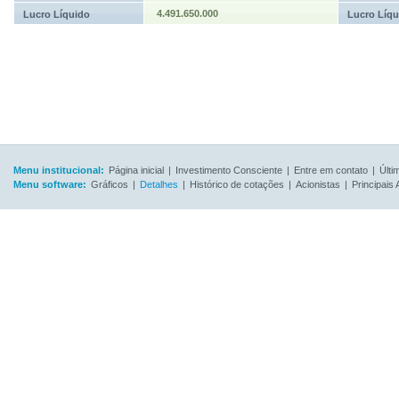
4.491.650.000
Lucro Líquido
Lucro Líqu
Menu institucional:
Página inicial
|
Investimento Consciente
|
Entre em contato
|
Últi
Menu software:
Gráficos
|
Detalhes
|
Histórico de cotações
|
Acionistas
|
Principais 