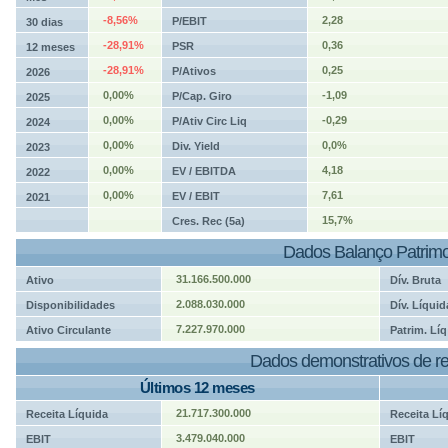
-8,56%
2,28
P/EBIT
30 dias
-28,91%
0,36
PSR
12 meses
-28,91%
0,25
P/Ativos
2026
0,00%
-1,09
P/Cap. Giro
2025
0,00%
-0,29
P/Ativ Circ Liq
2024
0,00%
0,0%
Div. Yield
2023
0,00%
4,18
EV / EBITDA
2022
0,00%
7,61
EV / EBIT
2021
15,7%
Cres. Rec (5a)
Dados Balanço Patrimo
31.166.500.000
Ativo
Dív. Bruta
2.088.030.000
Disponibilidades
Dív. Líquid
7.227.970.000
Ativo Circulante
Patrim. Líq
Dados demonstrativos de re
Últimos 12 meses
21.717.300.000
Receita Líquida
Receita Lí
3.479.040.000
EBIT
EBIT