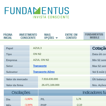
ções
Cotaçã
AZUL3
Papel
ON N2
Tipo
Data últ co
AZUL ON N2
Empresa
Min 52 se
Transporte
Setor
Max 52 se
Transporte Aéreo
Subsetor
Vol $ méd 
7.916.630.000
Valor de mercado
Últ balanç
26.471.100.000
Valor da firma
Nro. Ações
Oscilações
Indicadores f
-1,92%
1,76
P/L
Dia
-3,94%
-2,10
P/VP
Mês