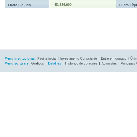
-51.336.000
Lucro Líquido
Lucro Líqu
Menu institucional:
Página inicial
|
Investimento Consciente
|
Entre em contato
|
Últi
Menu software:
Gráficos
|
Detalhes
|
Histórico de cotações
|
Acionistas
|
Principais 