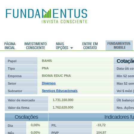
ções
Cotaçã
BAHI5
Papel
PNA
Tipo
Data últ co
BIOMA EDUC PNA
Empresa
Min 52 se
Diversos
Setor
Max 52 se
Serviços Educacionais
Subsetor
Vol $ méd 
1.731.160.000
Valor de mercado
Últ balanç
1.762.620.000
Valor da firma
Nro. Ações
Oscilações
Indicadores f
0,00%
-33,72
P/L
Dia
0,00%
104,97
P/VP
Mês