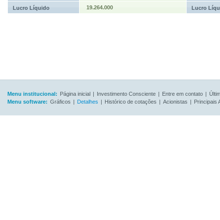
19.264.000
Lucro Líquido
Lucro Líqu
Menu institucional:
Página inicial
|
Investimento Consciente
|
Entre em contato
|
Últi
Menu software:
Gráficos
|
Detalhes
|
Histórico de cotações
|
Acionistas
|
Principais 