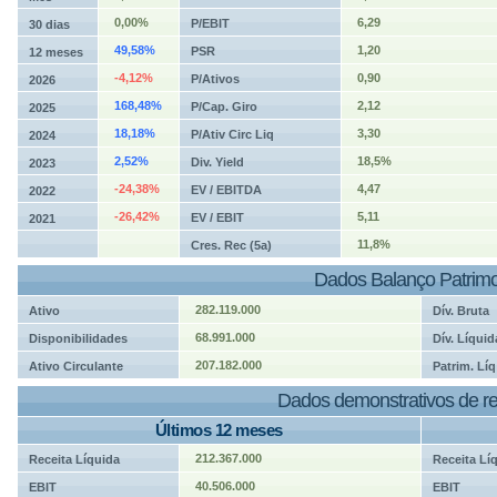
0,00%
6,29
P/EBIT
30 dias
49,58%
1,20
PSR
12 meses
-4,12%
0,90
P/Ativos
2026
168,48%
2,12
P/Cap. Giro
2025
18,18%
3,30
P/Ativ Circ Liq
2024
2,52%
18,5%
Div. Yield
2023
-24,38%
4,47
EV / EBITDA
2022
-26,42%
5,11
EV / EBIT
2021
11,8%
Cres. Rec (5a)
Dados Balanço Patrimo
282.119.000
Ativo
Dív. Bruta
68.991.000
Disponibilidades
Dív. Líquid
207.182.000
Ativo Circulante
Patrim. Líq
Dados demonstrativos de re
Últimos 12 meses
212.367.000
Receita Líquida
Receita Lí
40.506.000
EBIT
EBIT