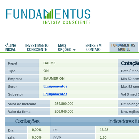
ções
Cotaçã
BALM3
Papel
ON
Tipo
Data últ co
BAUMER ON
Empresa
Min 52 se
Equipamentos
Setor
Max 52 se
Equipamentos
Subsetor
Vol $ méd 
254.800.000
Valor de mercado
Últ balanç
206.845.000
Valor da firma
Nro. Ações
Oscilações
Indicadores f
0,00%
13,23
P/L
Dia
0,00%
1,60
P/VP
Mês