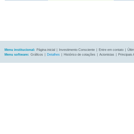
Menu institucional:
Página inicial
|
Investimento Consciente
|
Entre em contato
|
Últi
Menu software:
Gráficos
|
Detalhes
|
Histórico de cotações
|
Acionistas
|
Principais 