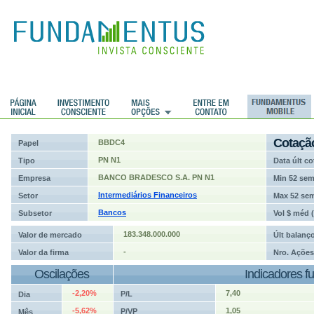
ções
Cotaçã
BBDC4
Papel
PN N1
Tipo
Data últ co
BANCO BRADESCO S.A. PN N1
Empresa
Min 52 se
Intermediários Financeiros
Setor
Max 52 se
Bancos
Subsetor
Vol $ méd 
183.348.000.000
Valor de mercado
Últ balanç
-
Valor da firma
Nro. Ações
Oscilações
Indicadores f
-2,20%
7,40
P/L
Dia
-5,62%
1,05
P/VP
Mês