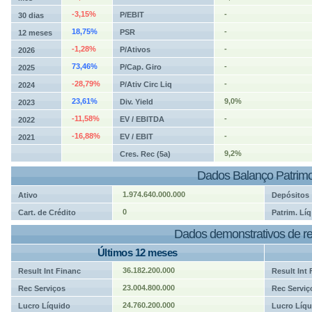
-3,15%
-
P/EBIT
30 dias
18,75%
-
PSR
12 meses
-1,28%
-
P/Ativos
2026
73,46%
-
P/Cap. Giro
2025
-28,79%
-
P/Ativ Circ Liq
2024
23,61%
9,0%
Div. Yield
2023
-11,58%
-
EV / EBITDA
2022
-16,88%
-
EV / EBIT
2021
9,2%
Cres. Rec (5a)
Dados Balanço Patrimo
1.974.640.000.000
Ativo
Depósitos
0
Cart. de Crédito
Patrim. Líq
Dados demonstrativos de re
Últimos 12 meses
36.182.200.000
Result Int Financ
Result Int
23.004.800.000
Rec Serviços
Rec Serviç
24.760.200.000
Lucro Líquido
Lucro Líqu