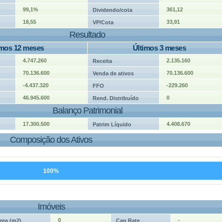
99,1%
361,12
Dividendo/cota
18,55
33,91
VP/Cota
Resultado
imos 12 meses
Últimos 3 meses
4.747.260
2.135.160
Receita
70.136.600
70.136.600
Venda de ativos
-4.437.320
-229.260
FFO
46.945.600
0
Rend. Distribuído
Balanço Patrimonial
17.300.500
4.408.670
Patrim Líquido
Composição dos Ativos
100%
Imóveis
0
-
rea (m2)
Cap Rate