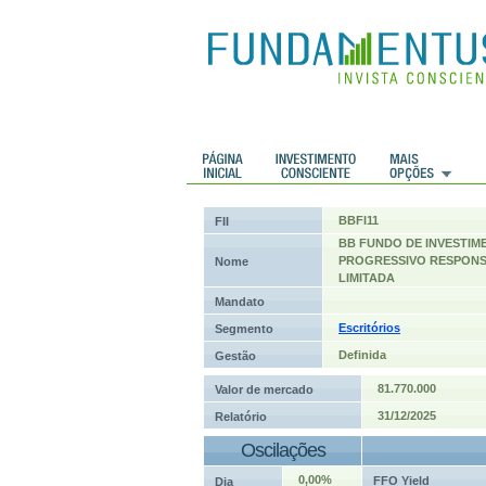
 Históricos
Histórico de cotações
BBFI11
FII
BB FUNDO DE INVESTIM
PROGRESSIVO RESPONS
Nome
LIMITADA
Mandato
Escritórios
Segmento
Definida
Gestão
81.770.000
Valor de mercado
31/12/2025
Relatório
Oscilações
0,00%
FFO Yield
Dia