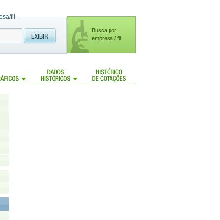
sa/fii
Busca por
empresa
/
fii