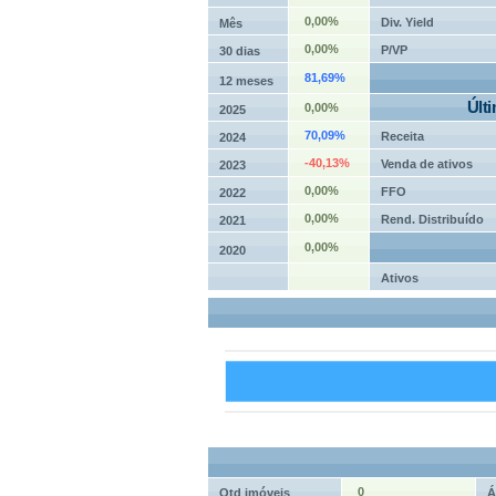
0,00%
Div. Yield
Mês
0,00%
P/VP
30 dias
81,69%
12 meses
Últ
0,00%
2025
70,09%
Receita
2024
-40,13%
Venda de ativos
2023
0,00%
FFO
2022
0,00%
Rend. Distribuído
2021
0,00%
2020
Ativos
0
Qtd imóveis
Á