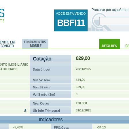
Procurar por ação/empre
VOCÊ ESTÁ VENDO
BBFI11
629,00
Cotação
ENTO IMOBILIÁRIO
ABILIDADE
26/11/2025
Data últ cot
344,00
Min 52 sem
629,00
Max 52 sem
0
Vol $ méd (2m)
130.000
Nro. Cotas
31/12/2025
Últ Info Trimestral
Indicadores
-5,43%
-34,13
FFO/Cota