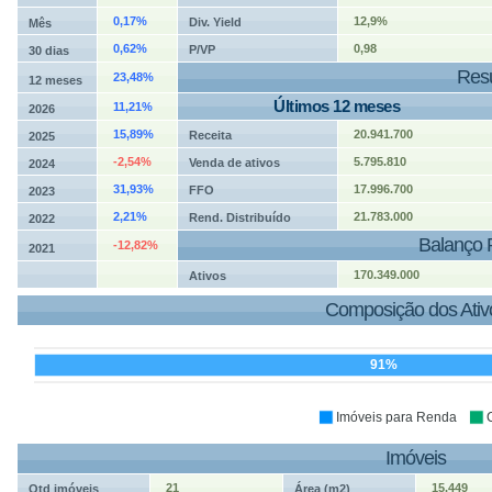
0,17%
12,9%
Div. Yield
Mês
0,62%
0,98
P/VP
30 dias
Resu
23,48%
12 meses
Últimos 12 meses
11,21%
2026
15,89%
20.941.700
Receita
2025
-2,54%
5.795.810
Venda de ativos
2024
31,93%
17.996.700
FFO
2023
2,21%
21.783.000
Rend. Distribuído
2022
Balanço 
-12,82%
2021
170.349.000
Ativos
Composição dos Ativ
91%
Imóveis para Renda
Imóveis
21
15.449
Qtd imóveis
Área (m2)