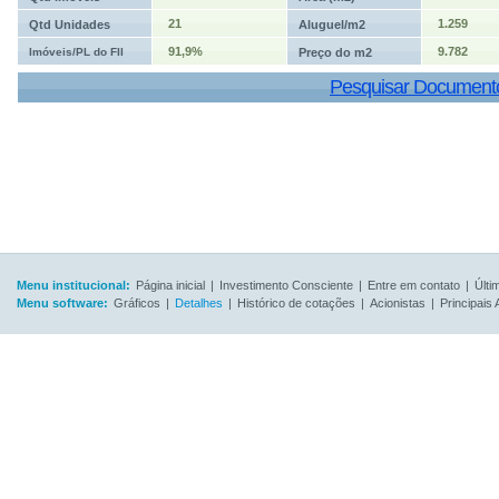
21
1.259
Qtd Unidades
Aluguel/m2
91,9%
9.782
Imóveis/PL do FII
Preço do m2
Pesquisar Document
Menu institucional:
Página inicial
|
Investimento Consciente
|
Entre em contato
|
Últi
Menu software:
Gráficos
|
Detalhes
|
Histórico de cotações
|
Acionistas
|
Principais 