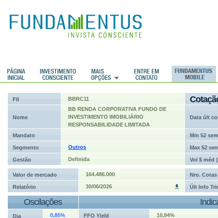
ções
Cotaçã
BBRC11
FII
BB RENDA CORPORATIVA FUNDO DE
INVESTIMENTO IMOBILIÁRIO
Nome
Data últ co
RESPONSABILIDADE LIMITADA
Mandato
Min 52 se
Outros
Segmento
Max 52 se
Definida
Gestão
Vol $ méd 
164.486.000
Valor de mercado
Nro. Cotas
30/06/2026
Relatório
Últ Info Tr
Oscilações
Indi
0,85%
10,94%
FFO Yield
Dia