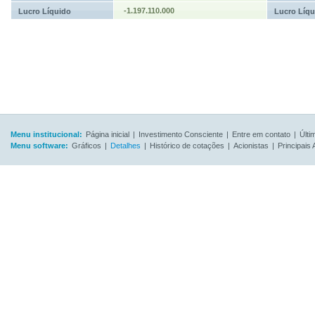
-1.197.110.000
Lucro Líquido
Lucro Líqu
Menu institucional:
Página inicial
|
Investimento Consciente
|
Entre em contato
|
Últi
Menu software:
Gráficos
|
Detalhes
|
Histórico de cotações
|
Acionistas
|
Principais 