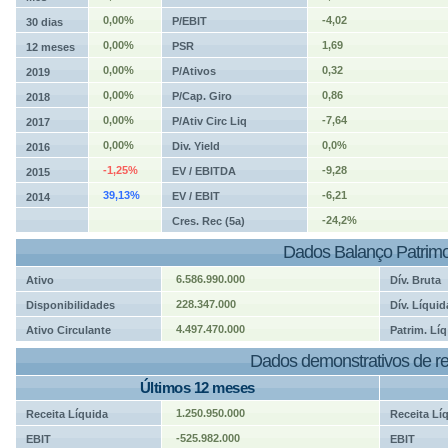
0,00%
-4,02
P/EBIT
30 dias
0,00%
1,69
PSR
12 meses
0,00%
0,32
P/Ativos
2019
0,00%
0,86
P/Cap. Giro
2018
0,00%
-7,64
P/Ativ Circ Liq
2017
0,00%
0,0%
Div. Yield
2016
-1,25%
-9,28
EV / EBITDA
2015
39,13%
-6,21
EV / EBIT
2014
-24,2%
Cres. Rec (5a)
Dados Balanço Patrimo
6.586.990.000
Ativo
Dív. Bruta
228.347.000
Disponibilidades
Dív. Líquid
4.497.470.000
Ativo Circulante
Patrim. Líq
Dados demonstrativos de re
Últimos 12 meses
1.250.950.000
Receita Líquida
Receita Lí
-525.982.000
EBIT
EBIT