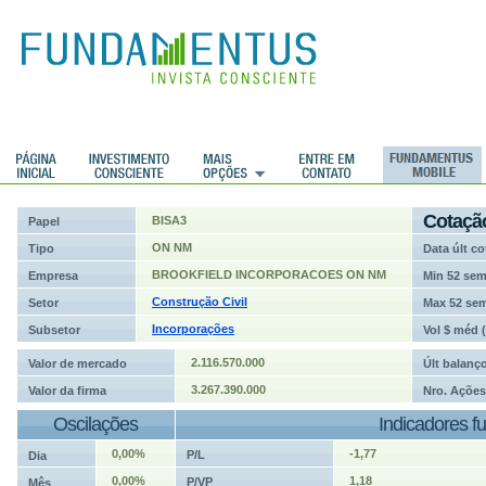
ções
Cotaçã
BISA3
Papel
ON NM
Tipo
Data últ co
BROOKFIELD INCORPORACOES ON NM
Empresa
Min 52 se
Construção Civil
Setor
Max 52 se
Incorporações
Subsetor
Vol $ méd 
2.116.570.000
Valor de mercado
Últ balanç
3.267.390.000
Valor da firma
Nro. Ações
Oscilações
Indicadores f
0,00%
-1,77
P/L
Dia
0,00%
1,18
P/VP
Mês