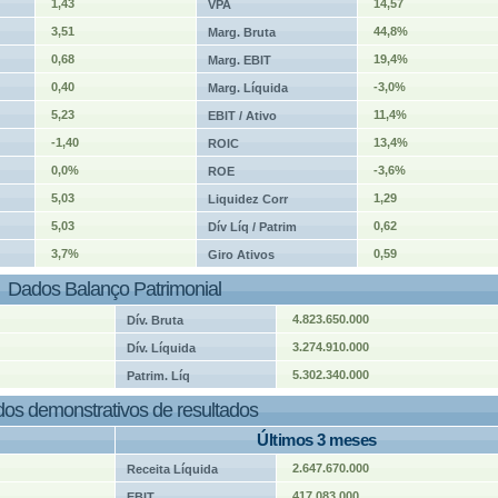
1,43
14,57
VPA
3,51
44,8%
Marg. Bruta
0,68
19,4%
Marg. EBIT
0,40
-3,0%
Marg. Líquida
5,23
11,4%
EBIT / Ativo
-1,40
13,4%
ROIC
0,0%
-3,6%
ROE
5,03
1,29
Liquidez Corr
5,03
0,62
Dív Líq / Patrim
3,7%
0,59
Giro Ativos
Dados Balanço Patrimonial
4.823.650.000
Dív. Bruta
3.274.910.000
Dív. Líquida
5.302.340.000
Patrim. Líq
os demonstrativos de resultados
Últimos 3 meses
2.647.670.000
Receita Líquida
417.083.000
EBIT