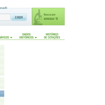
sa/fii
Busca por
empresa
/
fii