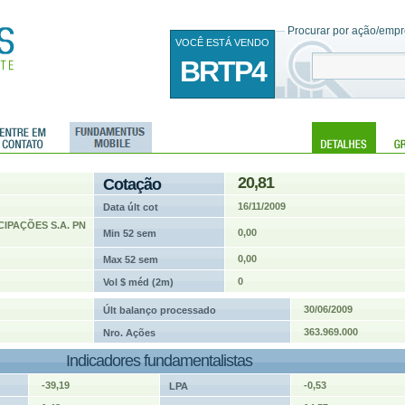
Procurar por ação/empre
VOCÊ ESTÁ VENDO
BRTP4
20,81
Cotação
16/11/2009
Data últ cot
IPAÇÕES S.A. PN
0,00
Min 52 sem
0,00
Max 52 sem
0
Vol $ méd (2m)
30/06/2009
Últ balanço processado
363.969.000
Nro. Ações
Indicadores fundamentalistas
-39,19
-0,53
LPA