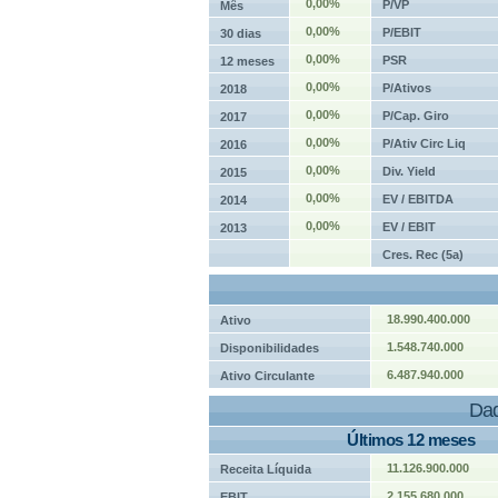
0,00%
P/VP
Mês
0,00%
P/EBIT
30 dias
0,00%
PSR
12 meses
0,00%
P/Ativos
2018
0,00%
P/Cap. Giro
2017
0,00%
P/Ativ Circ Liq
2016
0,00%
Div. Yield
2015
0,00%
EV / EBITDA
2014
0,00%
EV / EBIT
2013
Cres. Rec (5a)
18.990.400.000
Ativo
1.548.740.000
Disponibilidades
6.487.940.000
Ativo Circulante
Dad
Últimos 12 meses
11.126.900.000
Receita Líquida
2.155.680.000
EBIT