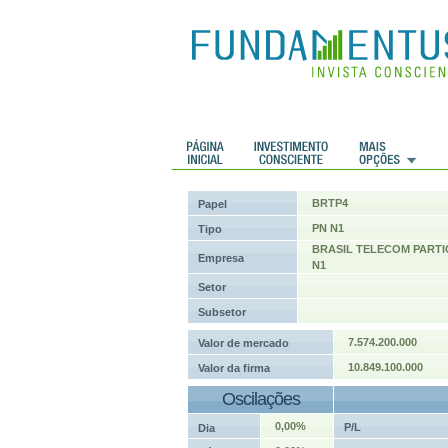
 Históricos
Histórico de cotações
BRTP4
Papel
PN N1
Tipo
BRASIL TELECOM PARTIC
Empresa
N1
Setor
Subsetor
7.574.200.000
Valor de mercado
10.849.100.000
Valor da firma
Oscilações
0,00%
P/L
Dia