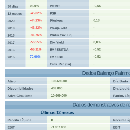
0,00%
-0,65
P/EBIT
30 dias
-45,02%
-
PSR
12 meses
-44,23%
0,18
P/Ativos
2020
-43,32%
-
P/Cap. Giro
2019
-41,75%
-
P/Ativ Circ Liq
2018
-56,55%
0,0%
Div. Yield
2017
-55,11%
-0,52
EV / EBITDA
2016
70,00%
-0,52
EV / EBIT
2015
-
Cres. Rec (5a)
Dados Balanço Patrimo
10.669.000
Ativo
Dív. Bruta
409.000
Disponibilidades
Dív. Líquid
10.669.000
Ativo Circulante
Patrim. Líq
Dados demonstrativos de re
Últimos 12 meses
0
Receita Líquida
Receita Lí
-3.037.000
EBIT
EBIT