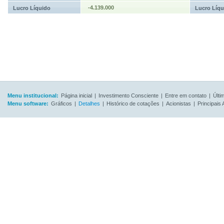
-4.139.000
Lucro Líquido
Lucro Líqu
Menu institucional:
Página inicial
|
Investimento Consciente
|
Entre em contato
|
Últi
Menu software:
Gráficos
|
Detalhes
|
Histórico de cotações
|
Acionistas
|
Principais 