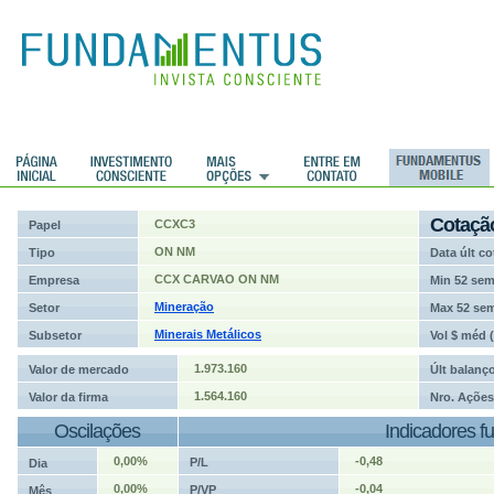
ções
Cotaçã
CCXC3
Papel
ON NM
Tipo
Data últ co
CCX CARVAO ON NM
Empresa
Min 52 se
Mineração
Setor
Max 52 se
Minerais Metálicos
Subsetor
Vol $ méd 
1.973.160
Valor de mercado
Últ balanç
1.564.160
Valor da firma
Nro. Ações
Oscilações
Indicadores f
0,00%
-0,48
P/L
Dia
0,00%
-0,04
P/VP
Mês