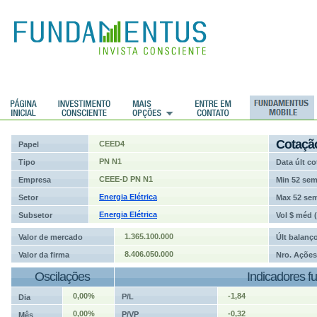
ções
Cotaçã
CEED4
Papel
PN N1
Tipo
Data últ co
CEEE-D PN N1
Empresa
Min 52 se
Energia Elétrica
Setor
Max 52 se
Energia Elétrica
Subsetor
Vol $ méd 
1.365.100.000
Valor de mercado
Últ balanç
8.406.050.000
Valor da firma
Nro. Ações
Oscilações
Indicadores f
0,00%
-1,84
P/L
Dia
0,00%
-0,32
P/VP
Mês