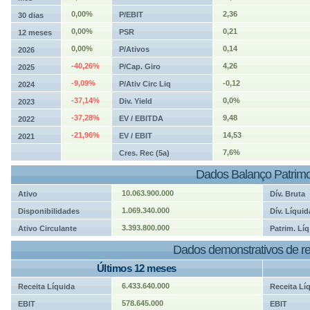
0,00%
2,36
P/EBIT
30 dias
0,00%
0,21
PSR
12 meses
0,00%
0,14
P/Ativos
2026
-40,26%
4,26
P/Cap. Giro
2025
-9,09%
-0,12
P/Ativ Circ Liq
2024
-37,14%
0,0%
Div. Yield
2023
-37,28%
9,48
EV / EBITDA
2022
-21,96%
14,53
EV / EBIT
2021
7,6%
Cres. Rec (5a)
Dados Balanço Patrimo
10.063.900.000
Ativo
Dív. Bruta
1.069.340.000
Disponibilidades
Dív. Líquid
3.393.800.000
Ativo Circulante
Patrim. Líq
Dados demonstrativos de re
Últimos 12 meses
6.433.640.000
Receita Líquida
Receita Lí
578.645.000
EBIT
EBIT