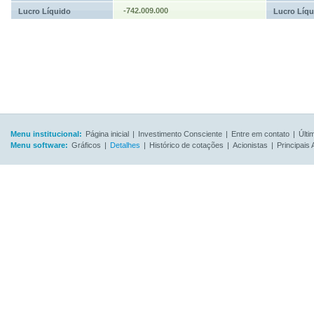
-742.009.000
Lucro Líquido
Lucro Líqu
Menu institucional:
Página inicial
|
Investimento Consciente
|
Entre em contato
|
Últi
Menu software:
Gráficos
|
Detalhes
|
Histórico de cotações
|
Acionistas
|
Principais 