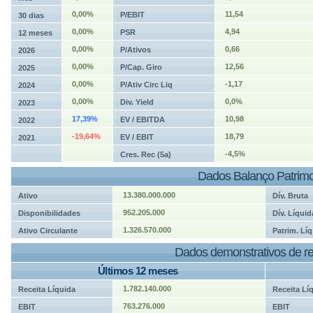
0,00%
11,54
P/EBIT
30 dias
0,00%
4,94
PSR
12 meses
0,00%
0,66
P/Ativos
2026
0,00%
12,56
P/Cap. Giro
2025
0,00%
-1,17
P/Ativ Circ Liq
2024
0,00%
0,0%
Div. Yield
2023
17,39%
10,98
EV / EBITDA
2022
-19,64%
18,79
EV / EBIT
2021
-4,5%
Cres. Rec (5a)
Dados Balanço Patrimo
13.380.000.000
Ativo
Dív. Bruta
952.205.000
Disponibilidades
Dív. Líquid
1.326.570.000
Ativo Circulante
Patrim. Líq
Dados demonstrativos de re
Últimos 12 meses
1.782.140.000
Receita Líquida
Receita Lí
763.276.000
EBIT
EBIT