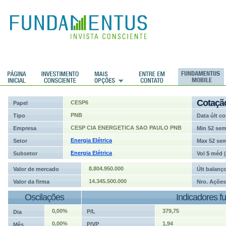
ções
Cotaçã
CESP6
Papel
PNB
Tipo
Data últ co
CESP CIA ENERGETICA SAO PAULO PNB
Empresa
Min 52 se
Energia Elétrica
Setor
Max 52 se
Energia Elétrica
Subsetor
Vol $ méd 
8.804.950.000
Valor de mercado
Últ balanç
14.345.500.000
Valor da firma
Nro. Ações
Oscilações
Indicadores f
0,00%
379,75
P/L
Dia
0,00%
1,94
P/VP
Mês