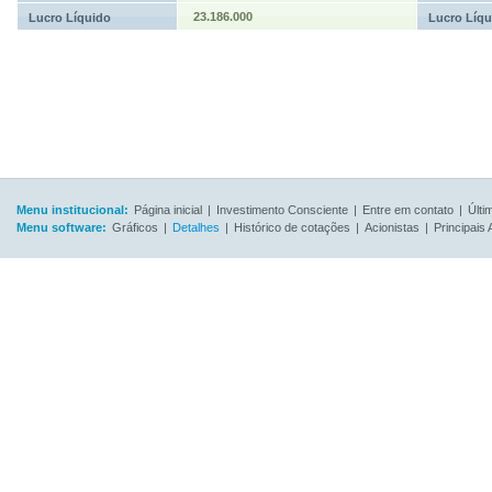
23.186.000
Lucro Líquido
Lucro Líqu
Menu institucional:
Página inicial
|
Investimento Consciente
|
Entre em contato
|
Últi
Menu software:
Gráficos
|
Detalhes
|
Histórico de cotações
|
Acionistas
|
Principais 