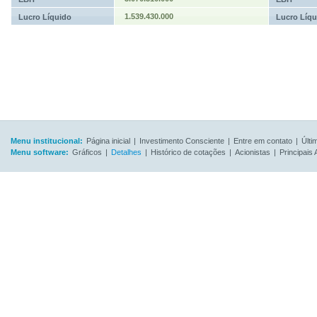
1.539.430.000
Lucro Líquido
Lucro Líqu
Menu institucional:
Página inicial
|
Investimento Consciente
|
Entre em contato
|
Últi
Menu software:
Gráficos
|
Detalhes
|
Histórico de cotações
|
Acionistas
|
Principais 