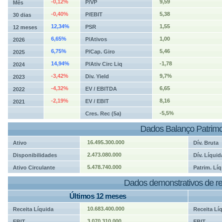
-0,12%
9,59
P/VP
Mês
-0,40%
5,38
P/EBIT
30 dias
12,34%
1,55
PSR
12 meses
6,65%
1,00
P/Ativos
2026
6,75%
5,46
P/Cap. Giro
2025
14,94%
-1,78
P/Ativ Circ Liq
2024
-3,42%
9,7%
Div. Yield
2023
-4,32%
6,65
EV / EBITDA
2022
-2,19%
8,16
EV / EBIT
2021
-5,5%
Cres. Rec (5a)
Dados Balanço Patrimo
16.495.300.000
Ativo
Dív. Bruta
2.473.080.000
Disponibilidades
Dív. Líquid
5.478.740.000
Ativo Circulante
Patrim. Líq
Dados demonstrativos de re
Últimos 12 meses
10.683.400.000
Receita Líquida
Receita Lí
3.070.310.000
EBIT
EBIT