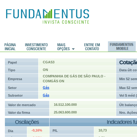
ções
Cotaçã
CGAS3
Papel
ON
Tipo
Data últ co
COMPANHIA DE GÁS DE SÃO PAULO -
Empresa
Min 52 se
COMGÁS ON
Gás
Setor
Max 52 se
Gás
Subsetor
Vol $ méd 
16.512.100.000
Valor de mercado
Últ balanç
25.063.600.000
Valor da firma
Nro. Ações
Oscilações
Indicadores f
-0,16%
10,73
P/L
Dia