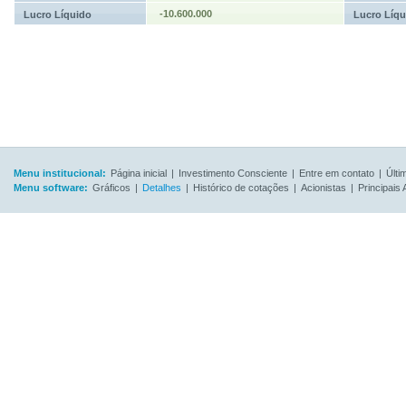
-10.600.000
Lucro Líquido
Lucro Líqu
Menu institucional:
Página inicial
|
Investimento Consciente
|
Entre em contato
|
Últi
Menu software:
Gráficos
|
Detalhes
|
Histórico de cotações
|
Acionistas
|
Principais 