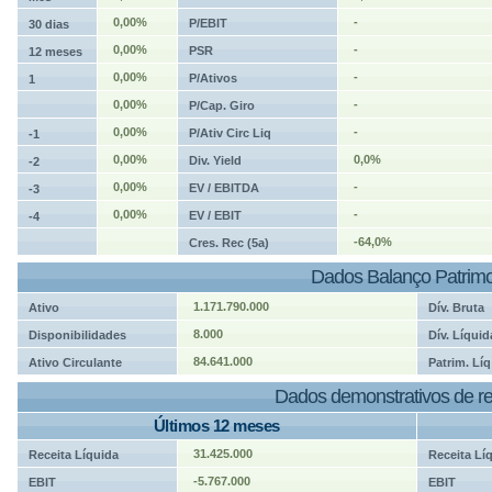
0,00%
-
P/EBIT
30 dias
0,00%
-
PSR
12 meses
0,00%
-
P/Ativos
1
0,00%
-
P/Cap. Giro
0,00%
-
P/Ativ Circ Liq
-1
0,00%
0,0%
Div. Yield
-2
0,00%
-
EV / EBITDA
-3
0,00%
-
EV / EBIT
-4
-64,0%
Cres. Rec (5a)
Dados Balanço Patrimo
1.171.790.000
Ativo
Dív. Bruta
8.000
Disponibilidades
Dív. Líquid
84.641.000
Ativo Circulante
Patrim. Líq
Dados demonstrativos de re
Últimos 12 meses
31.425.000
Receita Líquida
Receita Lí
-5.767.000
EBIT
EBIT