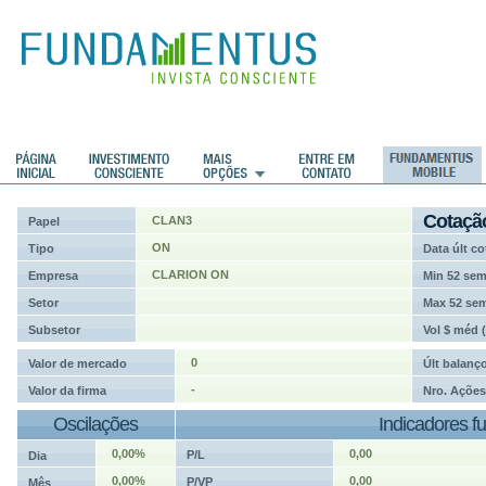
ções
Cotaçã
CLAN3
Papel
ON
Tipo
Data últ co
CLARION ON
Empresa
Min 52 se
Setor
Max 52 se
Subsetor
Vol $ méd 
0
Valor de mercado
Últ balanç
-
Valor da firma
Nro. Ações
Oscilações
Indicadores f
0,00%
0,00
P/L
Dia
0,00%
0,00
P/VP
Mês