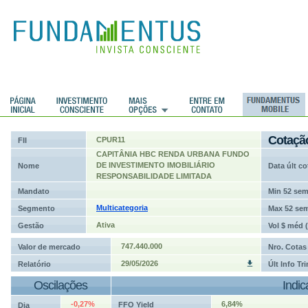
ções
Cotaçã
CPUR11
FII
CAPITÂNIA HBC RENDA URBANA FUNDO
DE INVESTIMENTO IMOBILIÁRIO
Nome
Data últ co
RESPONSABILIDADE LIMITADA
Mandato
Min 52 se
Multicategoria
Segmento
Max 52 se
Ativa
Gestão
Vol $ méd 
747.440.000
Valor de mercado
Nro. Cotas
29/05/2026
Relatório
Últ Info Tr
Oscilações
Indi
-0,27%
6,84%
FFO Yield
Dia