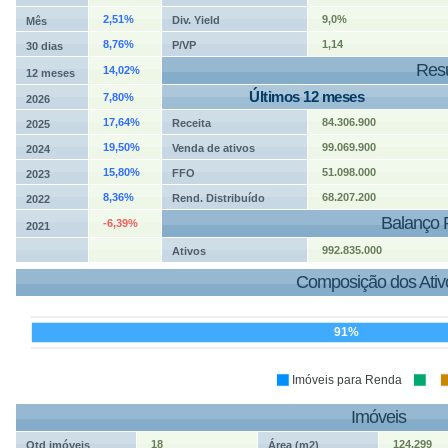
2,51%
9,0%
Div. Yield
Mês
8,76%
1,14
P/VP
30 dias
Resu
14,02%
12 meses
Últimos 12 meses
7,80%
2026
17,64%
84.306.900
Receita
2025
19,50%
99.069.900
Venda de ativos
2024
15,80%
51.098.000
FFO
2023
8,36%
68.207.200
Rend. Distribuído
2022
Balanço 
-6,39%
2021
992.835.000
Ativos
Composição dos Ativ
91%
Imóveis para Renda
Imóveis
18
124.299
Qtd imóveis
Área (m2)