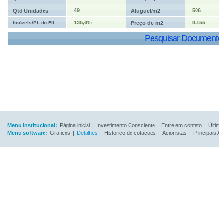
49
506
Qtd Unidades
Aluguel/m2
135,6%
8.155
Imóveis/PL do FII
Preço do m2
Pesquisar Document
Menu institucional:
Página inicial
|
Investimento Consciente
|
Entre em contato
|
Últi
Menu software:
Gráficos
|
Detalhes
|
Histórico de cotações
|
Acionistas
|
Principais 