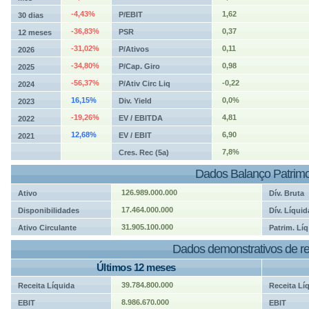
-4,43%
1,62
P/EBIT
30 dias
-36,83%
0,37
PSR
12 meses
-31,02%
0,11
P/Ativos
2026
-34,80%
0,98
P/Cap. Giro
2025
-56,37%
-0,22
P/Ativ Circ Liq
2024
16,15%
0,0%
Div. Yield
2023
-19,26%
4,81
EV / EBITDA
2022
12,68%
6,90
EV / EBIT
2021
7,8%
Cres. Rec (5a)
Dados Balanço Patrimo
126.989.000.000
Ativo
Dív. Bruta
17.464.000.000
Disponibilidades
Dív. Líquid
31.905.100.000
Ativo Circulante
Patrim. Líq
Dados demonstrativos de re
Últimos 12 meses
39.784.800.000
Receita Líquida
Receita Lí
8.986.670.000
EBIT
EBIT