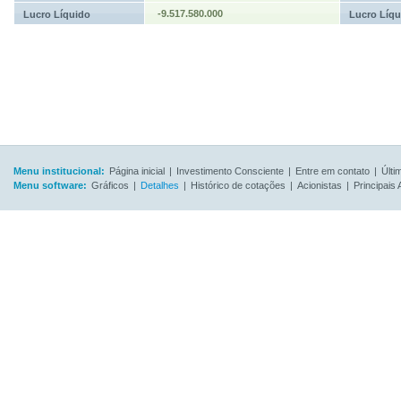
-9.517.580.000
Lucro Líquido
Lucro Líqu
Menu institucional:
Página inicial
|
Investimento Consciente
|
Entre em contato
|
Últi
Menu software:
Gráficos
|
Detalhes
|
Histórico de cotações
|
Acionistas
|
Principais 