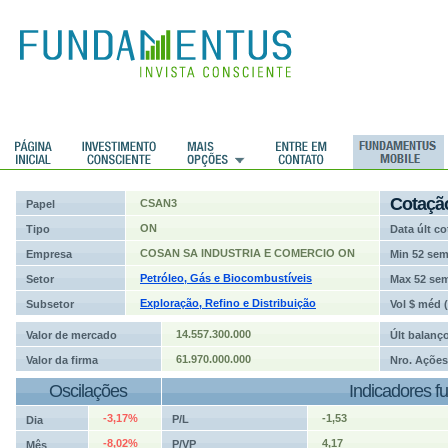
ções
Cotaçã
CSAN3
Papel
ON
Tipo
Data últ co
COSAN SA INDUSTRIA E COMERCIO ON
Empresa
Min 52 se
Petróleo, Gás e Biocombustíveis
Setor
Max 52 se
Exploração, Refino e Distribuição
Subsetor
Vol $ méd 
14.557.300.000
Valor de mercado
Últ balanç
61.970.000.000
Valor da firma
Nro. Ações
Oscilações
Indicadores f
-3,17%
-1,53
P/L
Dia
-8,02%
4,17
P/VP
Mês