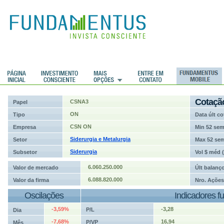
ções
Cotaçã
CSNA3
Papel
ON
Tipo
Data últ co
CSN ON
Empresa
Min 52 se
Siderurgia e Metalurgia
Setor
Max 52 se
Siderurgia
Subsetor
Vol $ méd 
6.060.250.000
Valor de mercado
Últ balanç
6.088.820.000
Valor da firma
Nro. Ações
Oscilações
Indicadores f
-3,59%
-3,28
P/L
Dia
-7,68%
16,94
P/VP
Mês