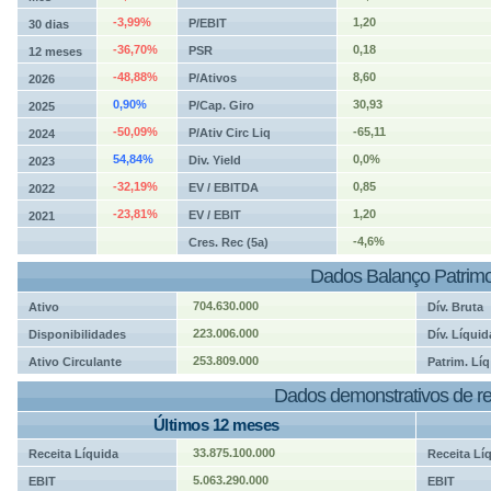
-3,99%
1,20
P/EBIT
30 dias
-36,70%
0,18
PSR
12 meses
-48,88%
8,60
P/Ativos
2026
0,90%
30,93
P/Cap. Giro
2025
-50,09%
-65,11
P/Ativ Circ Liq
2024
54,84%
0,0%
Div. Yield
2023
-32,19%
0,85
EV / EBITDA
2022
-23,81%
1,20
EV / EBIT
2021
-4,6%
Cres. Rec (5a)
Dados Balanço Patrimo
704.630.000
Ativo
Dív. Bruta
223.006.000
Disponibilidades
Dív. Líquid
253.809.000
Ativo Circulante
Patrim. Líq
Dados demonstrativos de re
Últimos 12 meses
33.875.100.000
Receita Líquida
Receita Lí
5.063.290.000
EBIT
EBIT