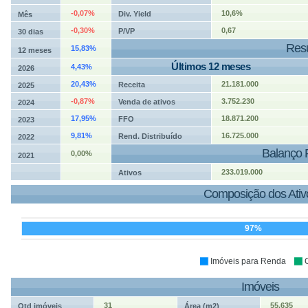
-0,07%
10,6%
Div. Yield
Mês
-0,30%
0,67
P/VP
30 dias
Resu
15,83%
12 meses
Últimos 12 meses
4,43%
2026
20,43%
21.181.000
Receita
2025
-0,87%
3.752.230
Venda de ativos
2024
17,95%
18.871.200
FFO
2023
9,81%
16.725.000
Rend. Distribuído
2022
Balanço 
0,00%
2021
233.019.000
Ativos
Composição dos Ativ
97%
Imóveis para Renda
Imóveis
31
55.635
Qtd imóveis
Área (m2)