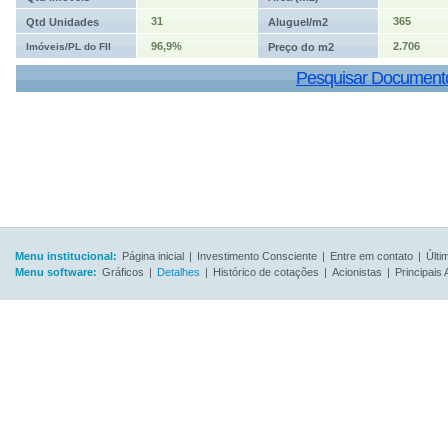
31
365
Qtd Unidades
Aluguel/m2
96,9%
2.706
Imóveis/PL do FII
Preço do m2
Pesquisar Document
Menu institucional:
Página inicial
|
Investimento Consciente
|
Entre em contato
|
Últi
Menu software:
Gráficos
|
Detalhes
|
Histórico de cotações
|
Acionistas
|
Principais 