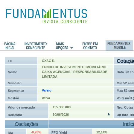
ções
Cotaçã
CXAG11
FII
FUNDO DE INVESTIMENTO IMOBILIÁRIO
CAIXA AGÊNCIAS - RESPONSABILIDADE
Nome
Data últ co
LIMITADA
Mandato
Min 52 se
Varejo
Segmento
Max 52 se
Ativa
Gestão
Vol $ méd 
155.396.000
Valor de mercado
Nro. Cotas
30/06/2026
Relatório
Últ Info Tr
Oscilações
Indi
-0,76%
12,14%
FFO Yield
Dia